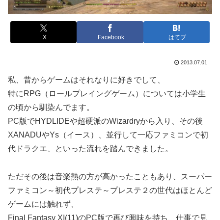
X
Facebook
はてブ
2013.07.01
私、昔からゲームはそれなりに好きでして、
特にRPG（ロールプレイングゲーム）については小学生
の頃から馴染んでます。
PC版でHYDLIDEや超硬派のWizardryから入り、その後
XANADUやYs（イース）、並行して一応ファミコンで初
代ドラクエ、といった流れを踏んできました。
ただその後は音楽熱の方が高かったこともあり、スーパー
ファミコン～初代プレステ～プレステ２の世代はほとんど
ゲームには触れず、
Final Fantasy XI(11)のPC版で再び興味を持ち、仕事で見