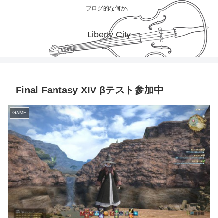
ブログ的な何か。
Liberty City
Final Fantasy XIV βテスト参加中
GAME