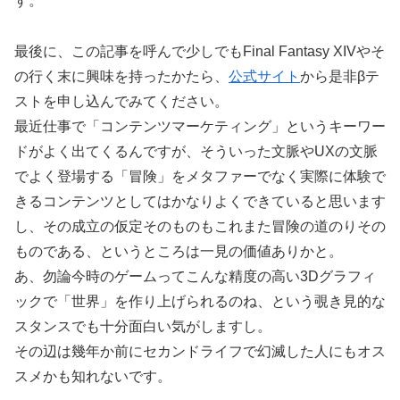
す。
最後に、この記事を呼んで少しでもFinal Fantasy XIVやそ
の行く末に興味を持ったかたら、
公式サイト
から是非βテ
ストを申し込んでみてください。
最近仕事で「コンテンツマーケティング」というキーワー
ドがよく出てくるんですが、そういった文脈やUXの文脈
でよく登場する「冒険」をメタファーでなく実際に体験で
きるコンテンツとしてはかなりよくできていると思います
し、その成立の仮定そのものもこれまた冒険の道のりその
ものである、というところは一見の価値ありかと。
あ、勿論今時のゲームってこんな精度の高い3Dグラフィ
ックで「世界」を作り上げられるのね、という覗き見的な
スタンスでも十分面白い気がしますし。
その辺は幾年か前にセカンドライフで幻滅した人にもオス
スメかも知れないです。