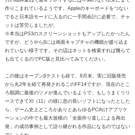
作りこまれているようです。Appleのキーボードをつない
でると日本語モードに入るのに一手間余計に必要で、チャ
ットは苦労しましたが。
※本当はPS3のスクリーンショットもアップしたかったん
ですが、どうやらβには画面キャプチャの機能が盛り込ま
れていない様子です。その辺はネットを検索すれば幾らで
も出てくるのでPC版と見比べてみてください。
この後はオープンβテストも経て、8月末、実に旧版発売
から丸2年を経て再発されるこのFF14ですが、現在のとこ
ろ順調に最後のツメが進んでいるようで、もしうまくリリ
ースできてXI（11）の様に息の長いソフトになったとした
ら、ゲーム史上どころかありとあらゆるPC向けアプリケ
ーションの中でも最大規模の「全面作り直しによる再出
発」の成功事例として語り継がれる作品になるのではない
でしょうか。