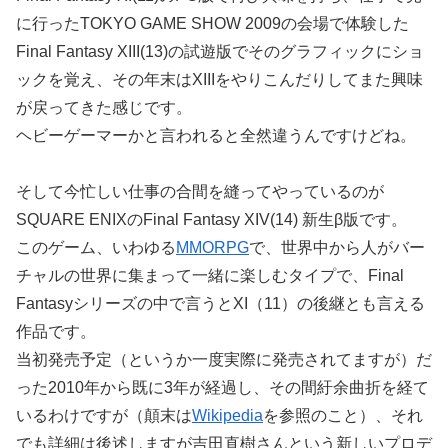
に行ったTOKYO GAME SHOW 2009の会場で体験した
Final Fantasy XIII(13)の試遊版でそのグラフィックにショ
ックを覚え、その年末はXIIIをやりこんだりしてまた興味
が戻ってきた感じです。
ヘビーゲーマーかと言われると全然違うんですけどね。
そして今忙しい仕事の合間を縫ってやっているのが
SQUARE ENIXのFinal Fantasy XIV(14) 新生β版です。
このゲーム、いわゆる
MMORPG
で、世界中から人がバー
チャルの世界に集まって一緒に楽しむタイプで、Final
Fantasyシリーズの中で言うとXI（11）の後継とも言える
作品です。
当初発売予定（というか一度実際に発売されてますが）だ
った2010年から既に3年が経過し、その間紆余曲折を経て
いるわけですが（顛末は
Wikipedia
を参照のこと）、それ
でも詳細は後述しますが吉田直樹さんという新しいプロデ