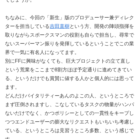
ちなみに、今回の「新生」版のプロデューサー兼ディレク
ターを担当している
吉田直樹
という方、開発の陣頭指揮を
取りながらスポークスマンの役割も自らで担当し、尋常で
ないスーパーマン振りを発揮しているということでこの業
界で一気に有名人になってます。
別にFFに興味がなくても、巨大プロジェクトの立て直し
という荒業をここまで8割方ほぼ予定通りに進めてきてい
る、というだけでも賞賛に値する人かと個人的には思って
ます。
どんだけバイタリティーあんのよこの人、というところで
まず圧倒されますし、こなしているタスクの物量がハンパ
ないだけでなく、かつポリシーとしての一貫性をキープし
つつエンドユーザーの膨大なリクエストもいちいち考慮し
ている、というところは見習うところ多数、という感じで