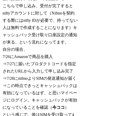
こちらで申し込み、受付が完了すると
niftyアカウントに対して（Nifmoを契約
する際にはnifty IDが必要で、持ってない
人は無料で作成することになります）キ
ャッシュバック受け取り口座設定の通知
が来る、という流れになってます。
自分の場合、
7/26にAmazonで商品を購入
⇒7/27に届いたプロダクトコードを指定
されたURLから入力して申し込み完了
⇒7/28にnifmoよりSIMの発送通知が届く
⇒この時点できっとキャッシュバックは
有効になっているはず、と思いマイペー
ジにログイン。キャッシュバックが有効
になっていることを確認（
今ココ
）
という感じで、後はSIMを受け取って4