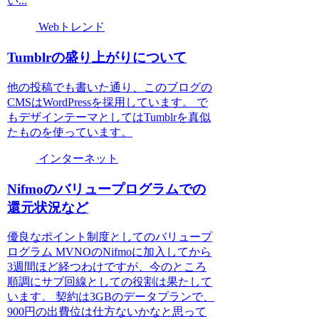
い...
Webトレンド
Tumblrの盛り上がりについて
他の投稿でも書いた通り、このブログの
CMSはWordPressを採用しています。 で
もデザインテーマとしてはTumblrを真似
たものを使っています。
インターネット
Nifmoのバリュープログラムでの
還元状況など
優良なポイント制度としてのバリュープ
ログラム MVNOのNifmoに加入してから
3週間ほど経つわけですが、今のところ
順調にサブ回線としての役割は果たして
います。 契約は3GBのデータプランで、
900円の出費位は仕方ないかなと思って