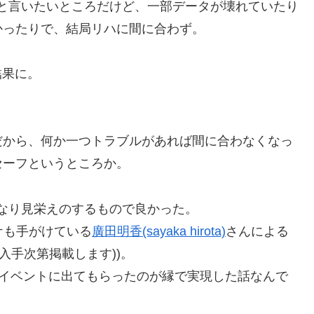
と言いたいところだけど、一部データが壊れていたり
かったりで、結局リハに間に合わず。
結果に。
だから、何か一つトラブルがあれば間に合わなくなっ
セーフというところか。
なり見栄えのするもので良かった。
ャケも手がけている
廣田明香(sayaka hirota)
さんによる
入手次第掲載します))。
ラボイベントに出てもらったのが縁で実現した話なんで