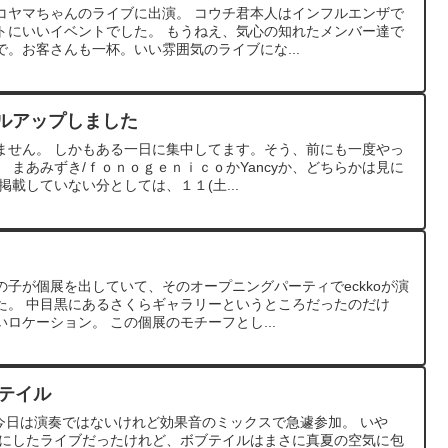
コヤマちゃんのライブに出演。 コウチ君本人はインフルエンザで
トにいいイベントでした。 もうねえ、気心の知れたメンバー達で
。お客さんも一杯。いい雰囲気のライブにな...
ールアップしました
ません。 しかもある一日に集中してます。そう、前にも一度やっ
 まあみずき/ｆｏｎｏｇｅｎｉｃｏかYancyか、どちらかは見に
掲載していない分としては、１１(土...
子が個展を出していて、そのオープニングパーティでeckkoが演
た。 中目黒にあるさくらギャラリーというところだったのだけ
ロケーション。 この個展のモチーフとし...
ブテイル
 今日は演奏ではないけれど効果音のミックスで急遽参加。 いや
マにしたライブだったけれど、ボブテイルはまさに真夏の空気に包