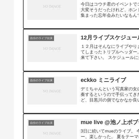
今日はコウチ君のイベントで
大変そうだったけれど、ホン
集まった忘年会みたいなもんで
12月ライブスケジュ
自分のライブ出演
１２月はそんなにライブやり
てしまったトリプルヘッダー。
来て下さい。 スケジュールに
eckko ミニライブ
自分のライブ出演
デミちゃんという写真家の女の
奏するというので手伝ってき
ど、目黒川の側でなかなか良い
mue live @池ノ上ボ
自分のライブ出演
3日に続いてmueのライブ。
ー、楽しかった。 夏をテー