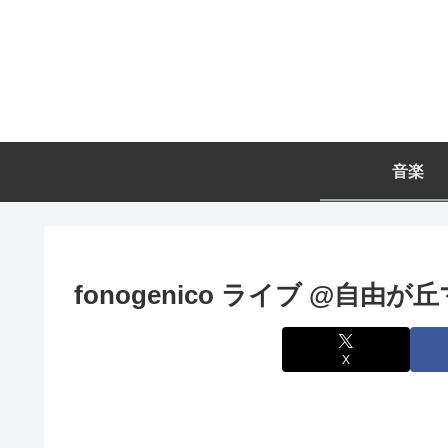
音楽
fonogenico ライブ @自由
X