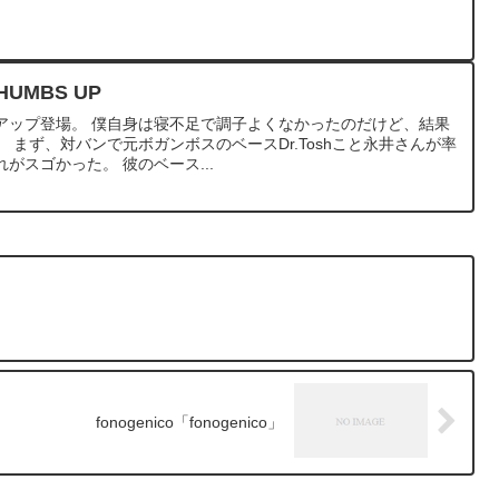
。
UMBS UP
アップ登場。 僕自身は寝不足で調子よくなかったのだけど、結果
 まず、対バンで元ボガンボスのベースDr.Toshこと永井さんが率
れがスゴかった。 彼のベース...
fonogenico「fonogenico」