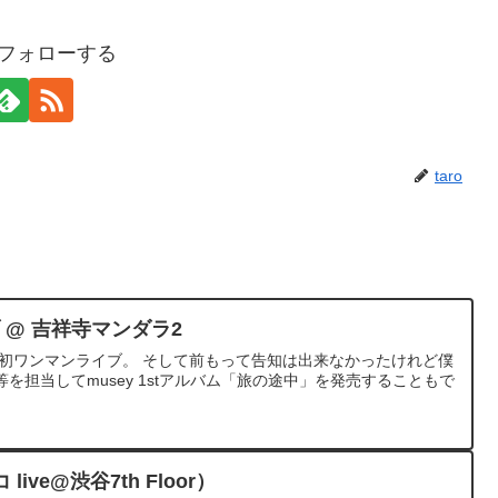
oをフォローする
taro
ブ @ 吉祥寺マンダラ2
yの初ワンマンライブ。 そして前もって告知は出来なかったけれど僕
を担当してmusey 1stアルバム「旅の途中」を発売することもで
ve@渋谷7th Floor）