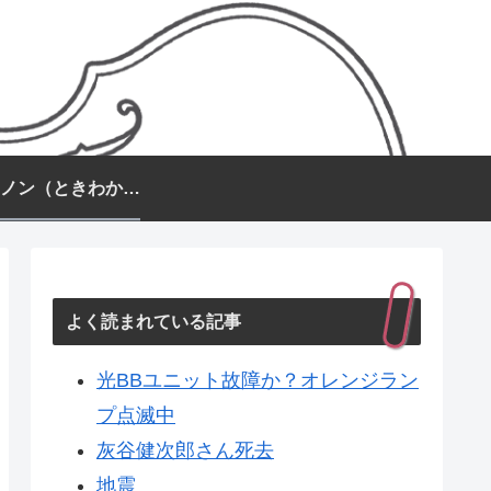
常盤カノン（ときわかのん）
よく読まれている記事
光BBユニット故障か？オレンジラン
プ点滅中
灰谷健次郎さん死去
地震