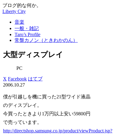
ブログ的な何か。
Liberty City
音楽
一般・雑記
Taro’s Profile
常盤カノン（ときわかのん）
大型ディスプレイ
PC
X
Facebook
はてブ
2006.10.27
僕が引越しを機に買った21型ワイド液晶
のディスプレイ。
今買ったときより1万円以上安い59800円
で売っています。
http://directshop.samsung.co.jp/product/viewProduct.jsp?