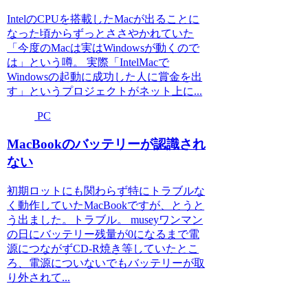
IntelのCPUを搭載したMacが出ることに
なった頃からずっとささやかれていた
「今度のMacは実はWindowsが動くので
は」という噂。 実際「IntelMacで
Windowsの起動に成功した人に賞金を出
す」というプロジェクトがネット上に...
PC
MacBookのバッテリーが認識され
ない
初期ロットにも関わらず特にトラブルな
く動作していたMacBookですが、とうと
う出ました。トラブル。 museyワンマン
の日にバッテリー残量が0になるまで電
源につながずCD-R焼き等していたとこ
ろ、電源についないでもバッテリーが取
り外されて...