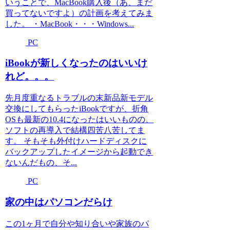
いうことで、MacBook購入後（あ、まだ
買ってないですよ）の計画を考えてみま
した。 ・MacBook・・・Windows...
PC
iBookが新しくなったのはいいけ
れど。。。
先月度重なるトラブルの末新品新モデル
交換にしてもらったiBookですが、折角
OSも最新の10.4になったはいいものの、
ソフトの再導入で結構四苦八苦してま
す。 そもそも外付けハードディスクに
バックアップしたイメージから起動でき
ないんだもの、そ...
PC
家の中はパソコンだらけ
この1ヶ月で自分や知り合いや家族のパ