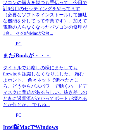
ソコンの購入を幾つも手伝って、今日で
計6台目のセッティングをやってます
（必要なソフトをインストールして無駄
な機能を外してって作業です）。加えて
電源の入らなくなったパソコンの修理が
1台。 その内Macが2台...
PC
またiBookが・・・
タイトルでお察しの様にまたしても
firewireを認識しなくなりました。 頼む
よホント。 色々ネットで調べたとこ
ろ、どうやらバスパワーで動くハードデ
ィスクに問題があるらしい。抜き差しの
ときに過電流がかかってポートが壊れる
とか何とか。 でもね...
PC
Intel版MacでWindows