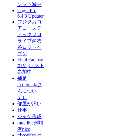
ンプ点滅中
Logic Pro
6.4.3 Updater
フジタカコ
アコーステ
ィックソロ
ライブ@渋
谷ロフトヘ
ブン
Final Fantasy
XIV βテスト
参加中
補足
（demiakiさ
んについ
て）
部屋が汚い
仕事
ジャケ作成
mue live@駒
沢nico
井の頭線の