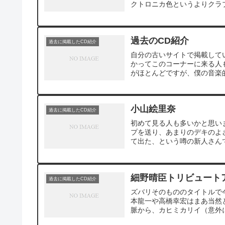
クトロニカ色というよりクラブ
過去のCD紹介
過去に掲載したCD紹介
自分の古いサイトで掲載して
かってこのコーナーに来る人も結構い
がほとんどですが、僕の音楽的
小山絵里奈
過去に掲載したCD紹介
初めて見る人も多いかと思い
プを送り、あまりのデキのよ
て出た、という噂の新人さんで
細野晴臣トリビュート
過去に掲載したCD紹介
ズバリそのもののタイトルで今
本龍一や高橋幸宏はまあ当然
脈から、カヒミカリイ（意外に