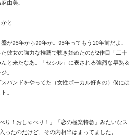
島麻由美。
うかと。
が95年から99年か。95年ってもう10年前だよ。
った彼女の強力な推薦で聴き始めたのが2作目「二十
つんと来たなあ。「セシル」に表される強烈な早熟＆
ンジ。
プスバンドをやってた（女性ボーカル好きの）僕には
スト。
。
べり！おしゃべり！」「恋の極楽特急」みたいなス
入ったのだけど、その内相当はまってました。