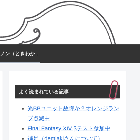
常盤カノン（ときわかのん）
よく読まれている記事
光BBユニット故障か？オレンジラン
プ点滅中
Final Fantasy XIV βテスト参加中
補足（demiakiさんについて）