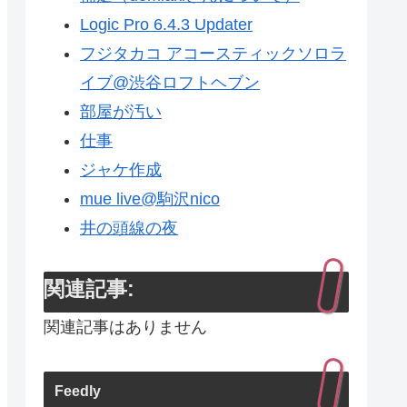
Logic Pro 6.4.3 Updater
フジタカコ アコースティックソロラ
イブ@渋谷ロフトヘブン
部屋が汚い
仕事
ジャケ作成
mue live@駒沢nico
井の頭線の夜
関連記事:
関連記事はありません
Feedly