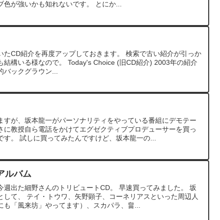
色が強いかも知れないです。 とにか...
いたCD紹介を再度アップしておきます。 検索で古い紹介が引っか
る様なので。 Today's Choice (旧CD紹介) 2003年の紹介
バックグラウン...
ますが、坂本龍一がパーソナリティをやっている番組にデモテー
さに教授自ら電話をかけてエグゼクティブプロデューサーを買っ
す。 試しに買ってみたんですけど、坂本龍一の...
アルバム
週出た細野さんのトリビュートCD。 早速買ってみました。 坂
として、 テイ・トウワ、矢野顕子、コーネリアスといった周辺人
も「風来坊」やってます）、スカパラ、畠...