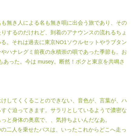
名も無き人による名も無き唄に出会う旅であり、その
たりするのだけれど、到着のアナウンスの流れるちょ
める。それは過去に東京NO1ソウルセットやラブタン
ンやハナレグミ前夜の永積崇の唄であった季節も。お
唄もあった。今は musey。断然！ボクと東京を共鳴さ
はけしてくくることのできない、音色が、言葉が、ハ
っすぐ迫ってきます。サラリとしているようで濃密な
もっと身体の奥底で、、気持ちよいんだなあ。
eyの二人を乗せたバスは、いったこれからどこへ走っ