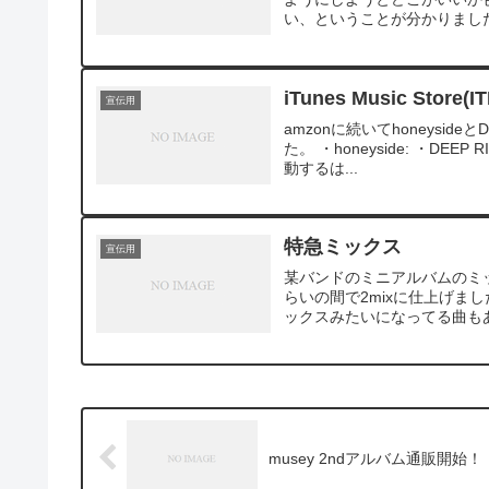
い、ということが分かりました
iTunes Music Sto
宣伝用
amzonに続いてhoneysid
た。 ・honeyside: ・DEE
動するは...
特急ミックス
宣伝用
某バンドのミニアルバムのミ
らいの間で2mixに仕上げまし
ックスみたいになってる曲もあ
musey 2ndアルバム通販開始！