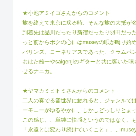
★小池アミイゴさんからのコメント
旅を終えて東京に戻る時、そんな旅の大抵が
到着先は品川だったり新宿だったり羽田だっ
っと前からボクの心にはmuseyの唄が鳴り始
バリンズ、コーネリアスであった。クラムボ
おはた雄一やsaigenjiのギターと共に響いた
せるナニカ。
★ヤマカミヒトミさんからのコメント
二人の奏でる音世界に触れると、ジャンルで
ーモニーがゆるやかに、しかしどっしりとま
この感じ、、単純に快感というのではなく、
「永遠とは変わり続けていくこと」、、mus