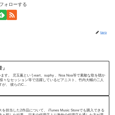
oをフォローする
taro
く音」
います。 児玉薫というeart、suphy 、Noa Noa等で素敵な歌を聴か
 様々なセッション等で活躍しているピアニスト、竹内大輔の二人
、 彼らのC...
当した2作品について、 iTunes Music Storeでも購入できる
色々探した結果、 日本の代理店より海外の代理店を通した方が早