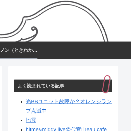
常盤カノン（ときわかのん）
よく読まれている記事
光BBユニット故障か？オレンジラン
プ点滅中
地震
hitme&miggy live@代官山eau cafe