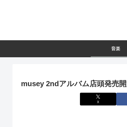
音楽
musey 2ndアルバム店頭発売
X