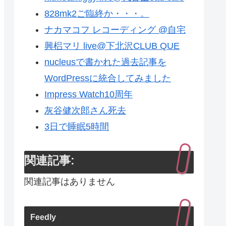
828mk2ご臨終か・・・。
ナカマコフ レコーディング @自宅
興梠マリ live@下北沢CLUB QUE
nucleusで書かれた過去記事を
WordPressに統合してみました
Impress Watch10周年
灰谷健次郎さん死去
3日で睡眠5時間
関連記事:
関連記事はありません
Feedly