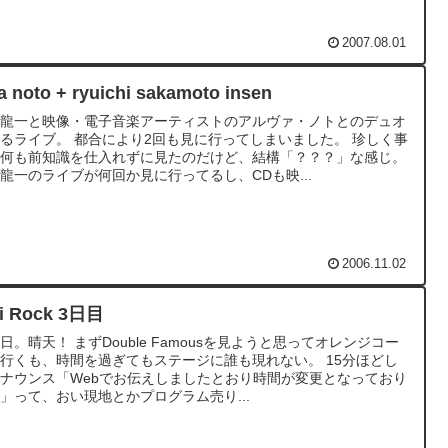
2007.08.01
alva noto + ryuichi sakamoto insen
本龍一と映像・電子音楽アーティストのアルヴァ・ノトとのデュオ
るライブ。 都合により2回も見に行ってしまいました。 珍しく事
に何も前知識を仕入れずに見たのだけど、結構「？？？」な感じ。
龍一のライブが何回か見に行ってるし、CDも映...
2006.11.02
ji Rock 3日目
日。晴天！ まずDouble Famousを見ようと思ってオレンジコー
行くも、時間を過ぎてもステージに誰も現れない。 15分ほどし
ナウンス「Webでお伝えしましたとおり時間が変更となっており
」って、おい現地とかプログラム売り...