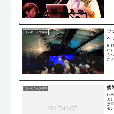
フ
他人のライブ観戦
ヘ
9月
い
う
スタ
病
他人のライブ観戦
昨
まし
は室
ダン