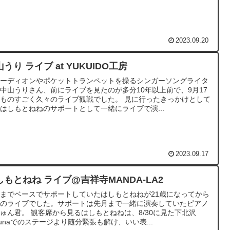
2023.09.20
うり ライブ at YUKUIDO工房
コーディオンやポケットトランペットを操るシンガーソングライタ
中山うりさん、前にライブを見たのが多分10年以上前で、9月17
ものすごく久々のライブ観戦でした。 見に行ったきっかけとして
はしもとねねのサポートとして一緒にライブで演...
2023.09.17
しもとねね ライブ@吉祥寺MANDA-LA2
までベースでサポートしていたはしもとねねが21歳になってから
初のライブでした。サポートは先月まで一緒に演奏していたピアノ
ゅん君。 観客席から見るはしもとねねは、8/30に見た下北沢
gunaでのステージより随分緊張も解け、いい表...