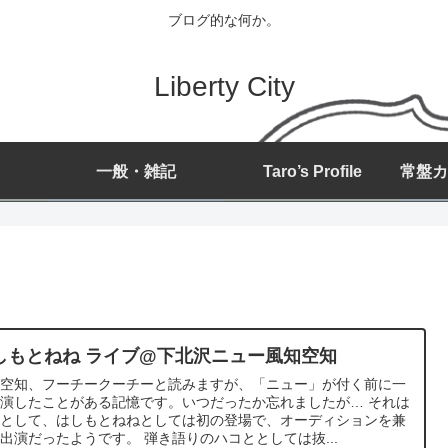
ブログ的な何か。
Liberty City
一般・雑記
Taro’s Profile
しもとねね ライブ@下北沢ニュー風知空知
知空知、フーチークーチーと読みますが、「ニュー」が付く前に一
演したことがある記憶です。いつだったか忘れましたが… それは
いとして、はしもとねねとしては初の登場で、オーディションを兼
出演だったようです。 弾き語りのハコととしては抜...