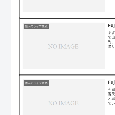
Fu
他人のライブ観戦
まず
で山
列。
降り
Fu
他人のライブ観戦
今回
番天
と思
てい