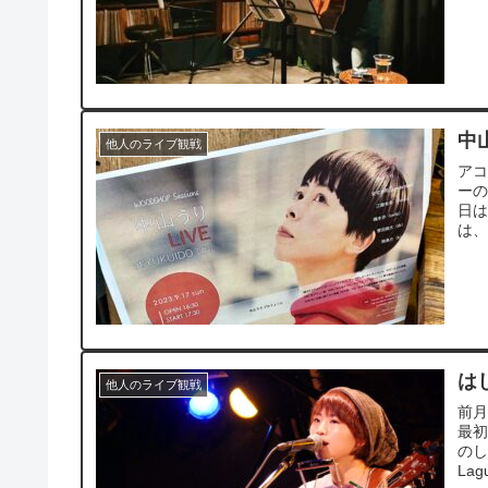
中山
他人のライブ観戦
ア
ーの
日は
は、
は
他人のライブ観戦
前月
最
のし
La