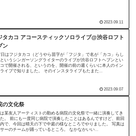
2023.09.11
ジタカコ アコースティックソロライブ@渋谷ロフト
ブン
7日はフジタカコ（どうやら苗字が「フジタ」で名が「カコ」らし
）というシンガーソングライターのライブが渋谷ロフトヘブンとい
ハコで開催される、というのを、開催の前の週くらいに本人のイン
ライブで知りました。 そのインスタライブもたまた...
2023.09.07
院の文化祭
日は某友人アーティストの勤める病院の文化祭で一緒に演奏してき
た。 前にも一度同じ病院で演奏したことはあるんですけど、前回
内で、今回は晴天の下で中庭の様なところでやりました。 写真は
サーのチームが踊っているところ。 なかなかいい...