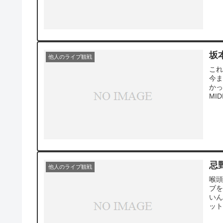
坂
他人のライブ観戦
こ
今
かっ
MI
忌
他人のライブ観戦
喉頭
ブを
い
ット