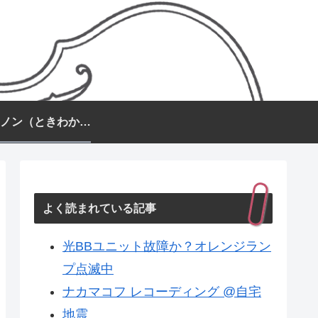
常盤カノン（ときわかのん）
よく読まれている記事
光BBユニット故障か？オレンジラン
プ点滅中
ナカマコフ レコーディング @自宅
地震