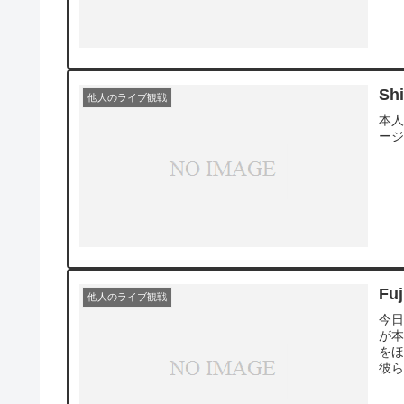
Sh
他人のライブ観戦
本人
ージ
Fu
他人のライブ観戦
今日
が本
をほ
彼ら