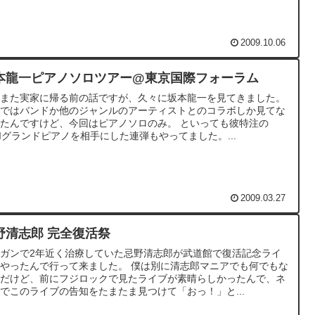
2009.10.06
本龍一ピアノソロツアー@東京国際フォーラム
れまた実家に帰る前の話ですが、久々に坂本龍一を見てきました。
まではバンドか他のジャンルのアーティストとのコラボしか見てな
たんですけど、今回はピアノソロのみ。 といっても彼特注の
DIグランドピアノを相手にした連弾もやってました。...
2009.03.27
野清志郎 完全復活祭
ガンで2年近く治療していた忌野清志郎が武道館で復活記念ライ
やったんで行って来ました。 僕は別に清志郎マニアでも何でもな
んだけど、前にフジロックで見たライブが素晴らしかったんで、ネ
でこのライブの告知をたまたま見つけて「おっ！」と...