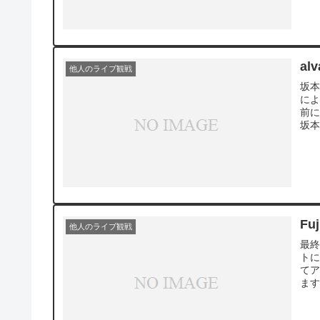
他人のライブ観戦
坂
によ
前
坂本
Fu
他人のライブ観戦
最終
トに
てア
ます