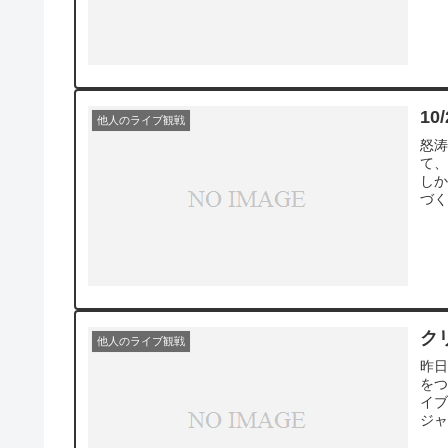
10
他人のライブ観戦
怒涛
て、
しか
づく
クリ
他人のライブ観戦
昨日
をつ
イブ
ジャ