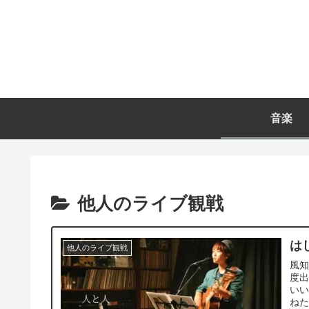
音楽
他人のライブ観戦
は
他人のライブ観戦
風
度出
い
ねた