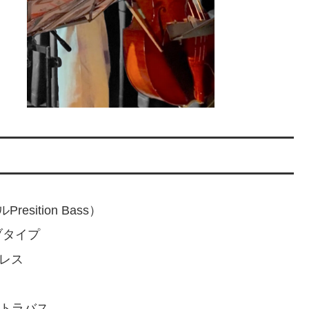
sition Bass）
ブタイプ
トレス
ントラバス