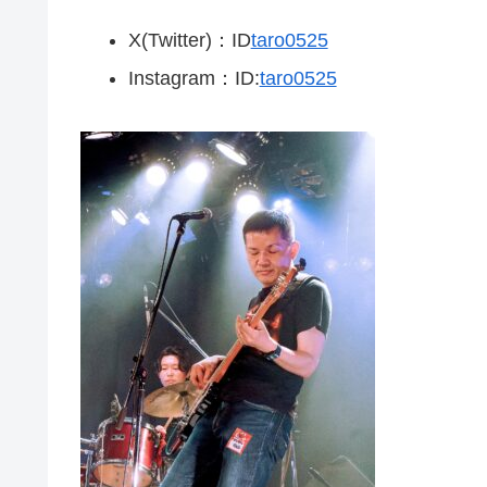
X(Twitter)：ID
taro0525
Instagram：ID:
taro0525