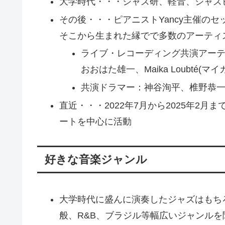
大学時代・・・ジャズ研、軽音、ジャズ
その後・・・ピアニストYancy主催の
そこから生まれた縁でで多数のアーティ
ライブ・レコーディング共演アーティ
おおはた雄一、Maika Loubté(マ
共演ドラマー：神谷洵平、椎野恭
直近・・・2022年7月から2025年2
ートを中心に活動
好きな音楽ジャンル
大学時代に盛んに演奏したジャズはもち
般、R&B、ブラジル等幅広いジャンル