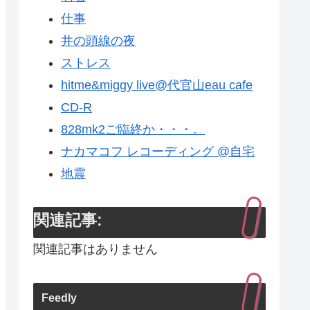
仕事
井の頭線の夜
ストレス
hitme&miggy live@代官山eau cafe
CD-R
828mk2ご臨終か・・・。
ナカマコフ レコーディング @自宅
地震
関連記事:
関連記事はありません
Feedly