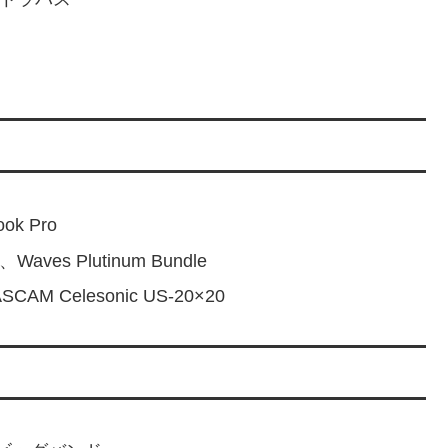
k Pro
、Waves Plutinum Bundle
CAM Celesonic US-20×20