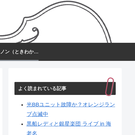
常盤カノン（ときわかのん）
よく読まれている記事
光BBユニット故障か？オレンジラン
プ点滅中
黒船レディと銀星楽団 ライブ in 海
老名