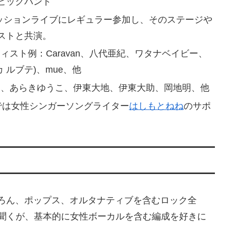
ビッグバンド
セッションライブにレギュラー参加し、そのステージや
ストと共演。
スト例：Caravan、八代亜紀、ワタナベイビー、
イカ ルブテ)、mue、他
一、あらきゆうこ、伊東大地、伊東大助、岡地明、他
月までは女性シンガーソングライター
はしもとねね
のサポ
ろん、ポップス、オルタナティブを含むロック全
を聞くが、基本的に女性ボーカルを含む編成を好きに