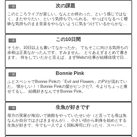
次の課題
一般
このところライブが楽しい。なんとか終わった、という感じではな
く、またやりたい、という気持ちでいられる。 やっぱりなるべく曖
昧な気持ちのまま音楽をやらないように気をつけているからかな。
簡単に言えばバンドにしろサポートにしろ数を絞って集中でき...
この10日間
一般
そうか。10日以上も書いてなかったか。 でもそこに向ける気持ちの
余裕は正直なかったんです。すみません。 とりあえずまとめて書き
ます。 何をしていたかと言えば、まずWebの仕事が結構佳境で日中
はずっとかかりっきり。結構やること多くて気が抜けな...
Bonnie Pink
一般
ふとスペシャでBonnie Pinkの「Evil and Flowers」のPVが流れてい
た。 懐かしい！！Bonnie Pinkの髪がピンクだ?。今よりちょっと痩
せてるし。 結構好きなんですBonnie Pink。
生魚が好きです
一般
母方の実家が海沿いで旅館をやっていたせいか（と言っても母は魚
なんか自分ではさばきませんが）、小さい頃から刺身を始めとする
生魚が好きで、今でも一人でよく回転寿司に行ったり、スーパーで
刺身が安いと買ってしまったり、飲み屋でマグロアボガドとかあ
る...