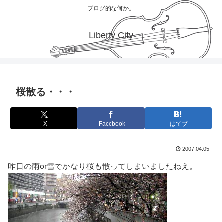
ブログ的な何か。
Liberty City
桜散る・・・
X
Facebook
はてブ
2007.04.05
昨日の雨or雪でかなり桜も散ってしまいましたねえ。