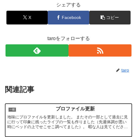
シェアする
X
Facebook
コピー
taroをフォローする
taro
関連記事
プロファイル更新
一般
地味にプロファイルを更新しました。 またその一部として過去に見
に行って印象に残ったライブの一覧も作りました（先週体調が悪い
時にベッドの上でせこせこ調べてました）。 暇な人は見てくださ
い。