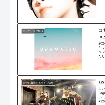
コヤ
自分のライブ出演
in
20
ヤマ
リ
たり
12
自分の出演するライブ情報
白い
La
い（
■12