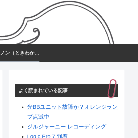
常盤カノン（ときわかのん）
よく読まれている記事
光BBユニット故障か？オレンジラン
プ点滅中
ジルジャーニー レコーディング
Logic Pro 7 到着