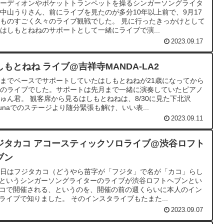
コーディオンやポケットトランペットを操るシンガーソングライタ
中山うりさん、前にライブを見たのが多分10年以上前で、9月17
ものすごく久々のライブ観戦でした。 見に行ったきっかけとして
はしもとねねのサポートとして一緒にライブで演...
2023.09.17
しもとねね ライブ@吉祥寺MANDA-LA2
までベースでサポートしていたはしもとねねが21歳になってから
初のライブでした。サポートは先月まで一緒に演奏していたピアノ
ゅん君。 観客席から見るはしもとねねは、8/30に見た下北沢
gunaでのステージより随分緊張も解け、いい表...
2023.09.11
ジタカコ アコースティックソロライブ@渋谷ロフト
ブン
7日はフジタカコ（どうやら苗字が「フジタ」で名が「カコ」らし
というシンガーソングライターのライブが渋谷ロフトヘブンとい
コで開催される、というのを、開催の前の週くらいに本人のイン
ライブで知りました。 そのインスタライブもたまた...
2023.09.07