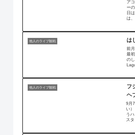
ア
ーの
日は
は、
は
他人のライブ観戦
前月
最
のし
La
フ
他人のライブ観戦
ヘ
9月
い）
うハ
スタ