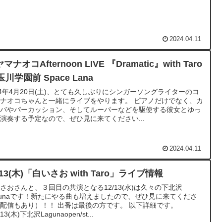
2024.04.11
マナオコAfternoon LIVE 『Dramatic』with Taro
 玉川学園前 Space Lana
24年4月20日(土)、とても久しぶりにシンガーソングライターのコ
ナオコちゃんと一緒にライブをやります。 ピアノだけでなく、カ
ンバやパーカッション、そしてルーパーなどを駆使する彼女とゆっ
演奏する予定なので、ぜひ見に来てください...
2024.04.11
/13(木)「白いさお with Taro」ライブ情報
さおさんと、３回目の共演となる12/13(水)は久々の下北沢
gunaです！新たにやる曲も増えましたので、ぜひ見に来てくださ
配信もあり）！！ 出番は最後の方です。 以下詳細です。
/13(木)下北沢Lagunaopen/st...