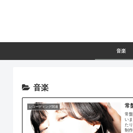
音楽
音楽
常
レコーディング関連
常
い
た
制作