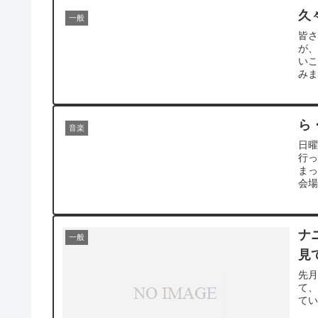
久
一般
皆さ
が
いこ
みま
ら
音楽
日曜
行
ま
会場
ナ
一般
見
先月
て
て