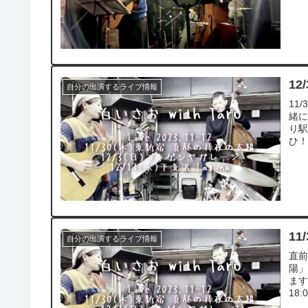
12
自分の出演するライブ情報
11
緒
り
ひ！
11
自分の出演するライブ情報
直前
陽」
ます
18: