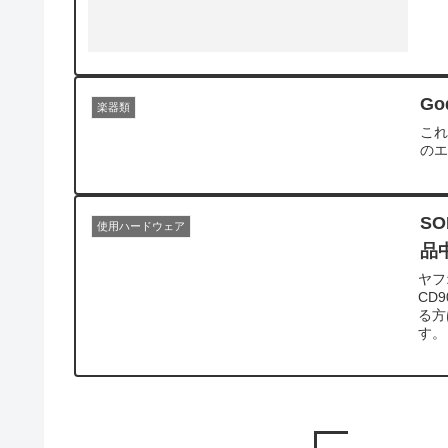
G
楽器類
これ
のエ
S
使用ハードウェア
品
ヤフ
CD
る方
す。