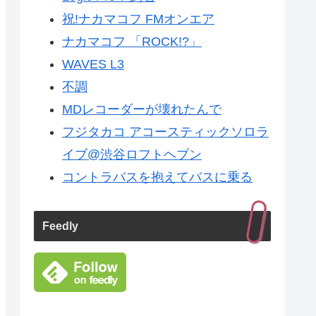
祝!ナカマコフ FMオンエア
ナカマコフ 「ROCK!?」
WAVES L3
不調
MDレコーダーが壊れたんで
フジタカコ アコースティックソロラ
イブ@渋谷ロフトヘブン
コントラバスを抱えてバスに乗る
Feedly