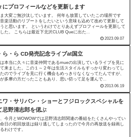
々にプロフィールなどを更新します
ま大変ご無沙汰しています。 何年も放置していたこの場所です
、音楽活動のリブートをしたいという意味も込めて改めて更新して
うと思います。 というわけでとりあえずプロフィールを更新して
した。 こちらは最近下北沢CLUB Queに出た...
2023.09.07
・ら・ら CD発売記念ライブat国立
は本当に久々に音楽仲間であるmueの出演しているライブを見に
って来ました。この１～２年は生活スタイルもすっかり変わってし
ったのでライブを見に行く機会もめっきりなくなってたんですが、
が多摩の方だったこともあり、思い切って足を運んで...
2013.06.19
ニワ・サリバン・ショーとフジロックスペシャルを
て忌野清志郎を偲ぶ
、今月とWOWOWでは忌野清志郎関連の番組をたくさんやってい
、命日の初回放送は録り逃してしまったので今月の再放送を録画し
いるわけです。