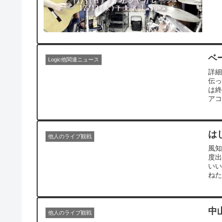
ベ
Logic他関連ニュース
詳
伝っ
は終
アコ
は
他人のライブ観戦
風
度出
い
ねた
中山
他人のライブ観戦