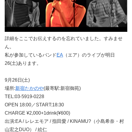
詳細をここでお伝えするのを忘れていました。すみませ
ん。
私が参加しているバンド
EA
（エア）のライブが明日
26(土)あります。
9月26日(土)
場所:
新宿たかのや
(最寄駅:新宿御苑)
TEL:03-5919-0228
OPEN 18:00／START:18:30
CHARGE ¥2,000+1drink(¥600)
出演:EA / レレエモア / 指田愛 / KINAMU?（小島希奈・村
山宏之DUO） / 絵仁