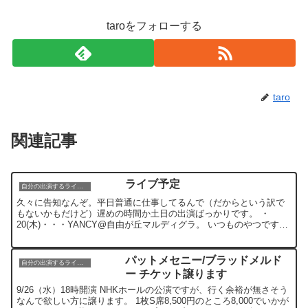
taroをフォローする
taro
関連記事
ライブ予定
自分の出演するライブ情報
久々に告知なんぞ。平日普通に仕事してるんで（だからという訳で
もないかもだけど）遅めの時間か土日の出演ばっかりです。 ・
20(木)・・・YANCY@自由が丘マルディグラ。 いつものやつです。
20時半頃から開始の2ステージなんでごゆっくりどうぞ...
パットメセニー/ブラッドメルド
自分の出演するライブ情報
ー チケット譲ります
9/26（水）18時開演 NHKホールの公演ですが、行く余裕が無さそう
なんで欲しい方に譲ります。 1枚S席8,500円のところ8,000でいかが