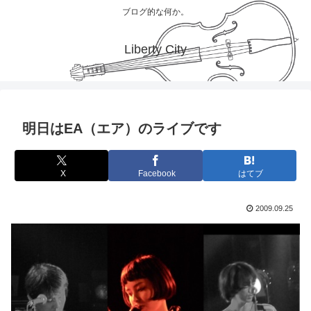
ブログ的な何か。
Liberty City
明日はEA（エア）のライブです
X
Facebook
はてブ
2009.09.25