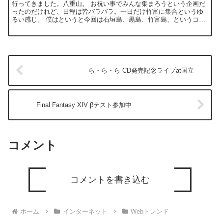
行ってきました。八重山。 お祝い事でみんな集まろうという企画だ
ったのだけれど、日程は皆バラバラ。一日だけ竹富に集合というゆ
るい感じ。 僕はというと今回は石垣島、黒島、竹富島、というコー
ス。 三回目の八重山だったけれど、今までで一番天気に恵ま...
ら・ら・ら CD発売記念ライブat国立
Final Fantasy XIV βテスト参加中
コメント
コメントを書き込む
ホーム
インターネット
Webトレンド