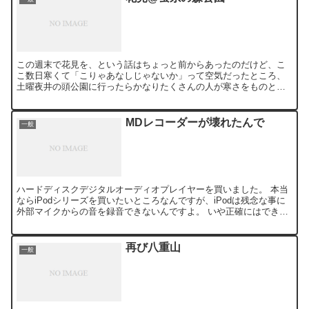
この週末で花見を、という話はちょっと前からあったのだけど、こ
こ数日寒くて「こりゃあなしじゃないか」って空気だったところ、
土曜夜井の頭公園に行ったらかなりたくさんの人が寒さをものとも
せず騒いでいて、でもって桜もそれなりに咲いていたんで「決
行！...
MDレコーダーが壊れたんで
一般
ハードディスクデジタルオーディオプレイヤーを買いました。 本当
ならiPodシリーズを買いたいところなんですが、iPodは残念な事に
外部マイクからの音を録音できないんですよ。 いや正確にはできな
くはないんだけれどその辺のボイスレコーダよりひど...
再び八重山
一般