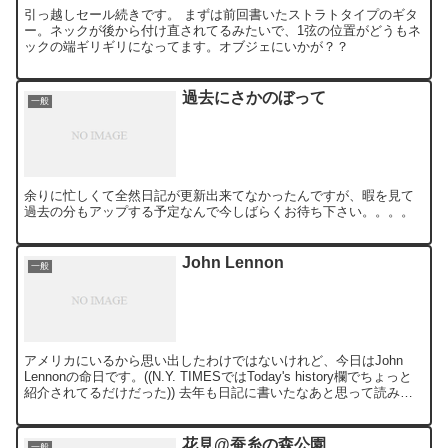
引っ越しセール続きです。 まずは前回書いたストラトタイプのギタ
ー。ネックが後から付け直されてるみたいで、1弦の位置がどうもネ
ックの端ギリギリになってます。オブジェにいかが？？
過去にさかのぼって
一般
余りに忙しくて全然日記が更新出来てなかったんですが、暇を見て
過去の分もアップする予定なんで今しばらくお待ち下さい。。。。
John Lennon
一般
アメリカにいるから思い出したわけではないけれど、今日はJohn
Lennonの命日です。((N.Y. TIMESではToday's history欄でちょっと
紹介されてるだけだった)) 去年も日記に書いたなあと思って読み返
してみたので、今年...
花見@蚕糸の森公園
一般