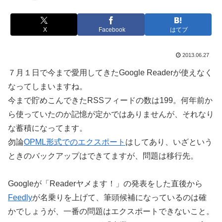
X
Facebook
はてブ
2013.06.27
７月１日で今まで愛用してきたGoogle Readerが使えなく
なってしまいますね。
今まで貯めこんできたRSSフィードの数は199。何年前か
ら使っていたのか記憶が定かではありませんが、それなり
な蓄積になってます。
勿論
OPML形式でのエクスポート
はしてあり、いざという
ときのバックアップはできてますが、問題は移行先。
Googleが「Readerヤメます！」の発表をした直後から
Feedly
が名乗りを上げて、筆頭候補になっているのは確
かでしょうが、一番の問題はエクスポートできないこと。