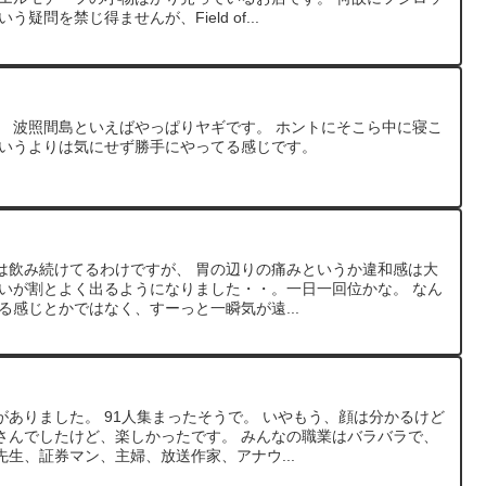
疑問を禁じ得ませんが、Field of...
。 波照間島といえばやっぱりヤギです。 ホントにそこら中に寝こ
というよりは気にせず勝手にやってる感じです。
は飲み続けてるわけですが、 胃の辺りの痛みというか違和感は大
まいが割とよく出るようになりました・・。一日一回位かな。 なん
る感じとかではなく、すーっと一瞬気が遠...
ありました。 91人集まったそうで。 いやもう、顔は分かるけど
さんでしたけど、楽しかったです。 みんなの職業はバラバラで、
生、証券マン、主婦、放送作家、アナウ...