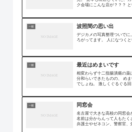
ク会場にこんな店が？？？ という
波照間の思い出
一般
デジカメの写真整理ついでに
ろがってます。 人になつく
最近はめまいです
一般
相変わらず十二指腸潰瘍の薬
分和らいできたものの、 め
でしょね。 激しくぐるぐる回
同窓会
一般
名古屋で大きな高校の同窓会が
名前は分からんって人もたく
弁護士やゼネコン、警察官、先