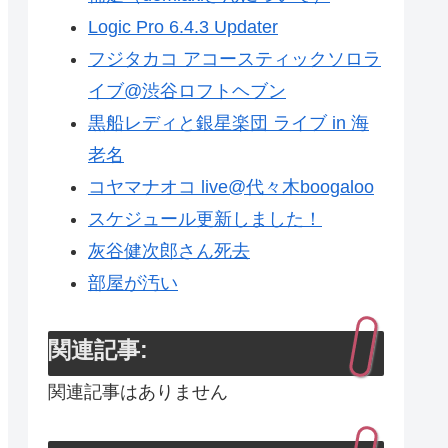
Logic Pro 6.4.3 Updater
フジタカコ アコースティックソロラ
イブ@渋谷ロフトヘブン
黒船レディと銀星楽団 ライブ in 海
老名
コヤマナオコ live@代々木boogaloo
スケジュール更新しました！
灰谷健次郎さん死去
部屋が汚い
関連記事:
関連記事はありません