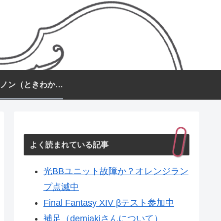
常盤カノン（ときわかのん）
よく読まれている記事
光BBユニット故障か？オレンジラン
プ点滅中
Final Fantasy XIV βテスト参加中
補足（demiakiさんについて）