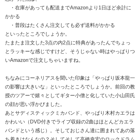
・在庫があっても配送までAmazonより1日ほど余計に
かかる
・普段はたくさん注文しても必ず送料がかかる
といったところでしょうか。
たまたま注文した3点の内2点に特典があったんでちょっ
とラッキーな感じですけど、そうじゃない時はやっぱりつ
いAmazonで注文しちゃいますね。
ちなみにコーネリアスを聞いた印象は「やっぱり坂本龍一
の影響は大きいな」といったところでしょうか。前回の教
授のツアーで嬉々としてギター小僧と化していた小山田氏
の顔が思い浮かびました。
あとサディスティックミカバンド、やっぱり木村カエラは
かわいい（DVD付きでライブ収録の2曲はほとんどカエラ
バンドという感じ）。そしておじさん達に囲まれてあの落
ち着きはなんなの？そしてそして高橋幸宏のロックドラム