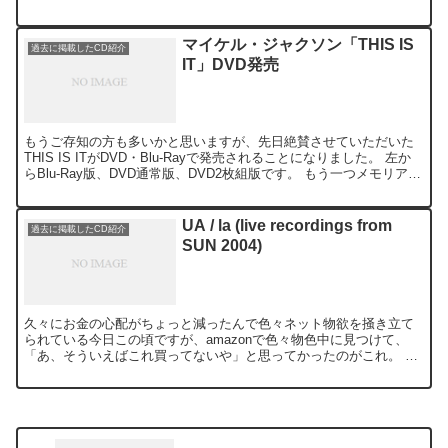
されていて、ブートのDVDでモノラルの汚い映像...
マイケル・ジャクソン「THIS IS
過去に掲載したCD紹介
IT」DVD発売
もうご存知の方も多いかと思いますが、先日絶賛させていただいた
THIS IS ITがDVD・Blu-Rayで発売されることになりました。 左か
らBlu-Ray版、DVD通常版、DVD2枚組版です。 もう一つメモリアル
DVD BOXというのも...
UA / la (live recordings from
過去に掲載したCD紹介
SUN 2004)
久々にお金の心配がちょっと減ったんで色々ネット物欲を掻き立て
られている今日この頃ですが、amazonで色々物色中に見つけて、
「あ、そういえばこれ買ってないや」と思ってかったのがこれ。 こ
のツアーはFUJI ROCKを合わせて3回もUAを見て...