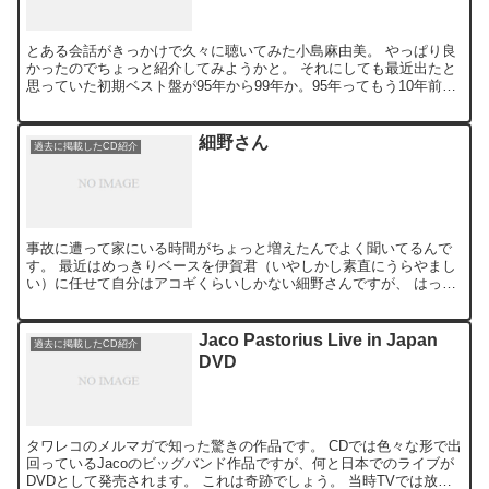
とある会話がきっかけで久々に聴いてみた小島麻由美。 やっぱり良
かったのでちょっと紹介してみようかと。 それにしても最近出たと
思っていた初期ベスト盤が95年から99年か。95年ってもう10年前だ
よ。 当時つきあってたかなりエキセントリックだっ...
細野さん
過去に掲載したCD紹介
事故に遭って家にいる時間がちょっと増えたんでよく聞いてるんで
す。 最近はめっきりベースを伊賀君（いやしかし素直にうらやまし
い）に任せて自分はアコギくらいしかない細野さんですが、 はっぴ
いえんどのボックスセットを買ってから、インタビューなど読...
Jaco Pastorius Live in Japan
過去に掲載したCD紹介
DVD
タワレコのメルマガで知った驚きの作品です。 CDでは色々な形で出
回っているJacoのビッグバンド作品ですが、何と日本でのライブが
DVDとして発売されます。 これは奇跡でしょう。 当時TVでは放映