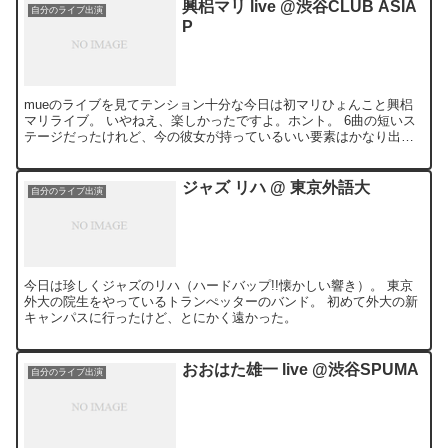
興梠マリ live @渋谷CLUB ASIA
自分のライブ出演
P
mueのライブを見てテンション十分な今日は初マリひょんこと興梠
マリライブ。 いやねえ、楽しかったですよ。ホント。 6曲の短いス
テージだったけれど、今の彼女が持っているいい要素はかなり出せ
たんじゃないかな。
ジャズ リハ @ 東京外語大
自分のライブ出演
今日は珍しくジャズのリハ（ハードバップ!!懐かしい響き）。 東京
外大の院生をやっているトランぺッターのバンド。 初めて外大の新
キャンパスに行ったけど、とにかく遠かった。
おおはた雄一 live @渋谷SPUMA
自分のライブ出演