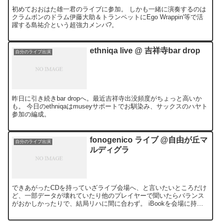
初めておおはた雄一君のライブに参加。 しかも一緒に演奏するのは
クラムボンのドラム伊藤大助＆トランペットにEgo Wrappin'等で活
躍する島祐介という超強力メンバ?。
ethniqa live @ 吉祥寺bar drop
自分のライブ出演
昨日に引き続きbar dropへ。最近吉祥寺出没頻度がちょっと高いか
も。 今日のethniqaはmuseyサポートでお馴染み、サックスのハヤト
参加の編成。
fonogenico ライブ @自由が丘マ
自分のライブ出演
ルディグラ
できあがったCDを持っていざライブ会場へ、と言いたいところだけ
ど、一部データが壊れていたり他のプレイヤーで聞いたらバランス
がおかしかったりで、結局リハに間に合わず。 iBookを会場に持ち
込んでCD焼き作業という結果に。 いやあ参ったねこれ...