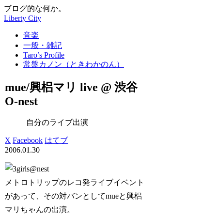
ブログ的な何か。
Liberty City
音楽
一般・雑記
Taro’s Profile
常盤カノン（ときわかのん）
mue/興梠マリ live @ 渋谷
O-nest
自分のライブ出演
X
Facebook
はてブ
2006.01.30
メトロトリップのレコ発ライブイベント
があって、その対バンとしてmueと興梠
マリちゃんの出演。