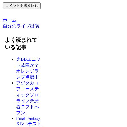
コメントを書き込む
ホーム
自分のライブ出演
よく読まれて
いる記事
光BBユニッ
ト故障か？
オレンジラ
ンプ点滅中
フジタカコ
アコーステ
ィックソロ
ライブ@渋
谷ロフトヘ
ブン
Final Fantasy
XIV βテスト