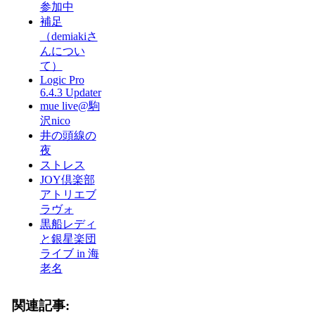
参加中
補足
（demiakiさ
んについ
て）
Logic Pro
6.4.3 Updater
mue live@駒
沢nico
井の頭線の
夜
ストレス
JOY倶楽部
アトリエブ
ラヴォ
黒船レディ
と銀星楽団
ライブ in 海
老名
関連記事: