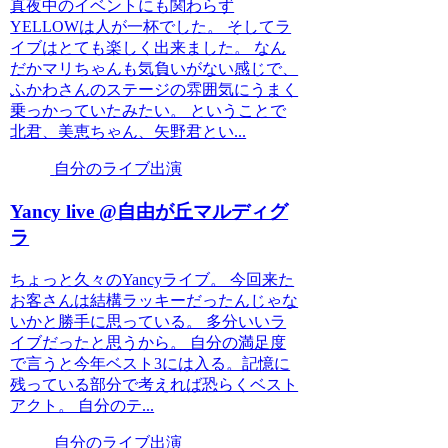
真夜中のイベントにも関わらず
YELLOWは人が一杯でした。 そしてラ
イブはとても楽しく出来ました。 なん
だかマリちゃんも気負いがない感じで、
ふかわさんのステージの雰囲気にうまく
乗っかっていたみたい。 ということで
北君、美恵ちゃん、矢野君とい...
自分のライブ出演
Yancy live @自由が丘マルディグ
ラ
ちょっと久々のYancyライブ。 今回来た
お客さんは結構ラッキーだったんじゃな
いかと勝手に思っている。 多分いいラ
イブだったと思うから。 自分の満足度
で言うと今年ベスト3には入る。記憶に
残っている部分で考えれば恐らくベスト
アクト。 自分のテ...
自分のライブ出演