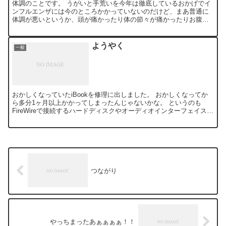
体調のことです。 うがいと手荒いを今年は徹底しているおかげでイ
ンフルエンザには今のところかかっていないのだけど、まあ普通に
体調が悪いというか、頭が痛かったり体の節々が痛かったりお腹が
おかしかったり、というのがここ3日ほど続いていて、仕事のペ...
ようやく
一般
おかしくなっていたiBookを修理に出しました。 おかしくなってか
ら多分1ヶ月以上かかってしまったんじゃないかな。 というのも
FireWireで接続するハードディスクやオーディオインターフェイスを
使わない分には何も問題ないんで、仕事で普段の...
つながり
やっちまったあぁぁぁぁ！！