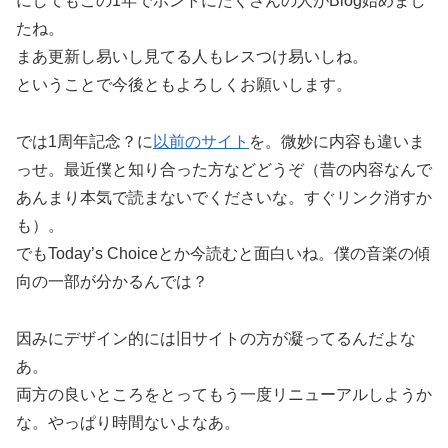
にしてもこの1年でホントにたくさんの人がBlog始めまし
たね。
まあ更新し易いし見てる人もレスつけ易いしね。
ということで今後ともよろしくお願いします。
では1周年記念？に
以前のサイト
を。微妙に内容も違いま
っせ。最近僕と知り合った方などどうぞ（昔の内容なんで
あんまり本気で読まないでくださいな。すぐリンク消すか
も）。
でもToday’s Choiceとか今読むと面白いね。僕の音楽の傾
向の一部が分かるんでは？
因みにデザイン的には旧サイトの方が凝ってるんだよな
あ。
両方の良いところをとってもう一度リニューアルしようか
な。やっぱり時間ないよなあ。