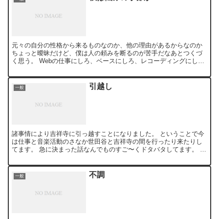
元々の自分の性格から来るものなのか、他の理由があるからなのか
ちょっと曖昧だけど、僕は人の頼みを断るのが苦手だなあとつくづ
く思う。 Webの仕事にしろ、ベースにしろ、レコーディングにし
ろ、それらに関連して発生する諸処の雑務にしろ、物理的にどう...
引越し
一般
諸事情により吉祥寺に引っ越すことになりました。 ということで今
は仕事と音楽活動のさなか世田谷と吉祥寺の間を行ったり来たりし
てます。 急に決まった話なんでものすご〜くドタバタしてます。 そ
んな訳でネットもゆっくり見る暇もなく、不用品処分と必要...
不調
一般