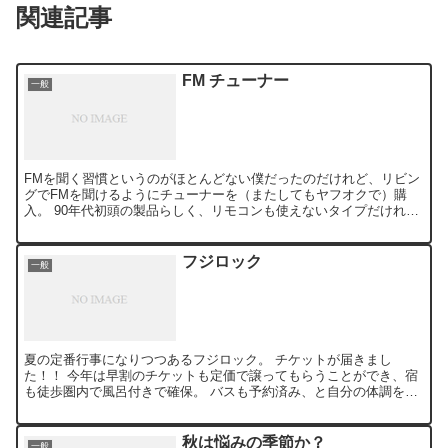
関連記事
FM チューナー
一般
FMを聞く習慣というのがほとんどない僕だったのだけれど、リビン
グでFMを聞けるようにチューナーを（またしてもヤフオクで）購
入。 90年代初頭の製品らしく、リモコンも使えないタイプだけれど
送料を合わせても2千円台。いい買い物でした。 昔のFM...
フジロック
一般
夏の定番行事になりつつあるフジロック。 チケットが届きまし
た！！ 今年は早割のチケットも定価で譲ってもらうことができ、宿
も徒歩圏内で風呂付きで確保。 バスも予約済み、と自分の体調を除
けば（笑）準備万端です。 向こうでビールが飲めないなんて状...
秋は悩みの季節か？
一般