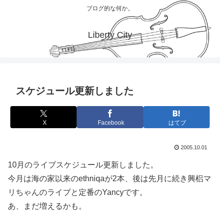
ブログ的な何か。
Liberty City
スケジュール更新しました
X
Facebook
はてブ
2005.10.01
10月のライブスケジュール更新しました。
今月は海の家以来のethniqaが2本、後は先月に続き興梠マ
リちゃんのライブと定番のYancyです。
あ、まだ増えるかも。