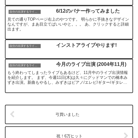
6/12のバナー作ってみました
自分の出演するライブ情報
見ての通りTOPページ右上のやつです。 明らかに手抜きなデザイン
なんですが、まあ目立てばいいやと。。。 あ、クリックすると詳細
出ます。
インストアライブやります!
自分の出演するライブ情報
今月のライブ出演 (2004年11月)
自分の出演するライブ情報
もう終わってしまったライブもあるけど、11月中のライブ出演情報
を紹介します。 まず、今週11日(木)は久々にグッドマンでの橋本み
ずき出演。新曲もやるし、みずきはピアノ/エレピ/ギター/ギタレレ
の音色を使い分けて大活躍の予定。 色々縁のある人...
弓買いました
祝！6万ヒット