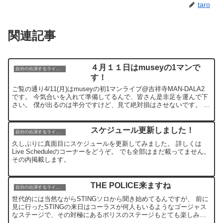
taro
関連記事
４月１１日はmuseyの1マンで
自分の出演するライブ情報
す！
ご覧の通り4/11(月)はmuseyの初1マンライブ@吉祥寺MAN-DALA2
です。 今気合いを入れて準備してるんで、皆さん是非足を運んで下
さい。 僕が出るのは半分ですけど、見て絶対損はさせないです。 僕
自身先月mueのソロライブを手伝った...
スケジュール更新しました！
自分の出演するライブ情報
久しぶりに真面目にスケジュールを更新してみました。 詳しくは
Live Scheduleのコーナーをどうぞ。 でも全部はまだ載ってません。
その内掲載します。
THE POLICE来ますね
自分の出演するライブ情報
世代的には当然ながらSTINGソロから聞き始めてるんですが、 前に
見に行ったSTINGの来日はコーラスが何人もいるようなゴージャス
なステージで、その対極にあるポリスのステージもとても楽しみで
す。 今年頭くらいから日本に来るって話はしていて、...