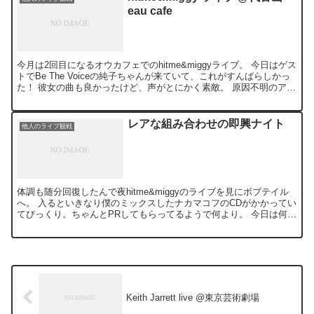
eau cafe
今月は2回目になるオウカフェでのhitme&miggyライブ。 今日はゲス
トでBe The Voiceの純子ちゃんが来ていて、これがすんばらしかっ
た！ 彼女の曲も良かったけど、声がとにかく素敵。 原因不明のアレ
ルギーだか何かで喉の調子は余り...
レアな組み合わせの即興ナイト
他人のライブ観戦
体調も随分回復したんで夜hitme&miggyのライブを見にボブテイル
へ。 入るといきなり僕のミックスしたナカマコフのCDがかかってい
てびっくり。ちゃんとPRしてもらってるようで何より。 今日は何人
かに声をかけて、mue、ethniqaから...
Keith Jarrett live @東京芸術劇場