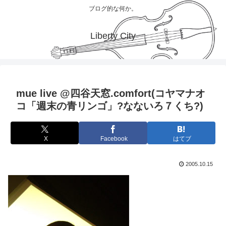
ブログ的な何か。
Liberty City
mue live @四谷天窓.comfort(コヤマナオ
コ「週末の青リンゴ」?なないろ７くち?)
X
Facebook
はてブ
2005.10.15