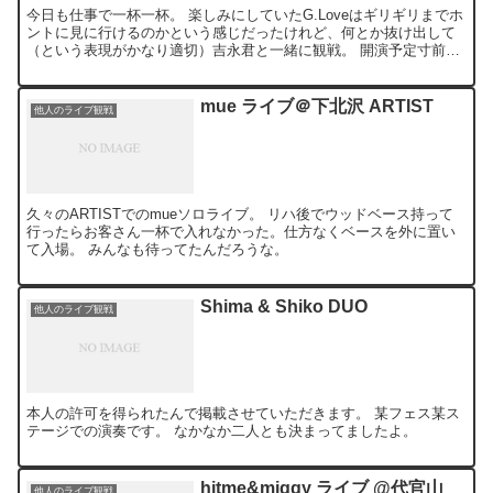
今日も仕事で一杯一杯。 楽しみにしていたG.Loveはギリギリまでホ
ントに見に行けるのかという感じだったけれど、何とか抜け出して
（という表現がかなり適切）吉永君と一緒に観戦。 開演予定寸前の
時間だったけれどスゴく前で見られた。
mue ライブ＠下北沢 ARTIST
他人のライブ観戦
久々のARTISTでのmueソロライブ。 リハ後でウッドベース持って
行ったらお客さん一杯で入れなかった。仕方なくベースを外に置い
て入場。 みんなも待ってたんだろうな。
Shima & Shiko DUO
他人のライブ観戦
本人の許可を得られたんで掲載させていただきます。 某フェス某ス
テージでの演奏です。 なかなか二人とも決まってましたよ。
hitme&miggy ライブ @代官山
他人のライブ観戦