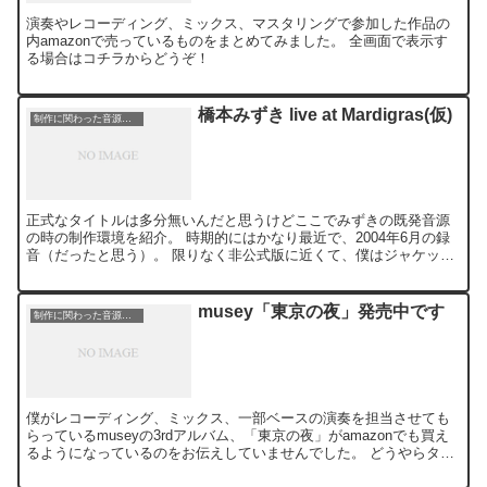
演奏やレコーディング、ミックス、マスタリングで参加した作品の
内amazonで売っているものをまとめてみました。 全画面で表示す
る場合はコチラからどうぞ！
橋本みずき live at Mardigras(仮)
制作に関わった音源等の紹介
正式なタイトルは多分無いんだと思うけどここでみずきの既発音源
の時の制作環境を紹介。 時期的にはかなり最近で、2004年6月の録
音（だったと思う）。 限りなく非公式版に近くて、僕はジャケット
やケースに収まっているのを見た事がなかったりする。 ...
musey「東京の夜」発売中です
制作に関わった音源等の紹介
僕がレコーディング、ミックス、一部ベースの演奏を担当させても
らっているmuseyの3rdアルバム、「東京の夜」がamazonでも買え
るようになっているのをお伝えしていませんでした。 どうやらタワ
レコのBounceでも紹介されている模様です（...