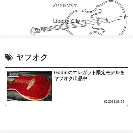
ブログ的な何か。
Liberty City
ヤフオク
Godinのエレガット限定モデルを
楽器類
ヤフオク出品中
2013.06.03