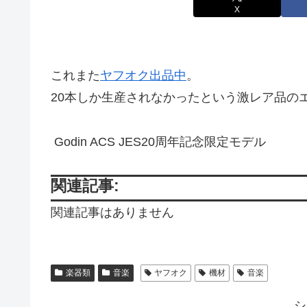
X
これまた
ヤフオク出品中
。
20本しか生産されなかったという激レア品の
Godin ACS JES20周年記念限定モデル
関連記事:
関連記事はありません
楽器類
音楽
ヤフオク
機材
音楽
シ