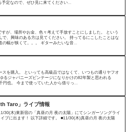
予定なので、ぜひ見に来てください...
ベですが、場所やお金、色々考えて手放すことにしました。 という
んで、興味のある方は見てください。 持ってるにこしたことはな
の幅が狭くて。。。 ギターみたいな音...
ースを購入。 といっても高級品ではなくて、いつもの通りヤフオ
わゆるジャパニーズビンテージになりかけの82年製と思われる
5千円也。 今まで使っていた人から借りっ...
ith Taro」ライブ情報
1/30(木)東新宿の「真昼の月 夜の太陽」にてシンガーソングライ
イブに出ます！ 以下詳細です。 ■11/30(木)真昼の月 夜の太陽