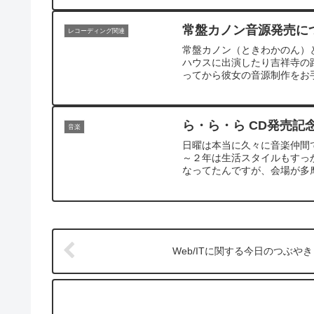
常盤カノン音源発売に
レコーディング関連
常盤カノン（ときわかのん）
ハウスに出演したり吉祥寺の
ってから彼女の音源制作をお手伝い
ら・ら・ら CD発売記
音楽
日曜は本当に久々に音楽仲間
～２年は生活スタイルもすっ
なってたんですが、会場が多摩
Web/ITに関する今日のつぶやき