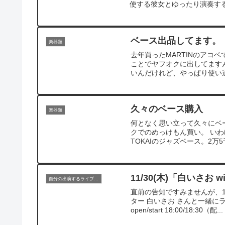
使する彼女とゆったり演奏する
ベース出品してます。
楽器類
去年買ったMARTINのアコ
ことでヤフオクに出してます
いんだけれど、やっぱり使い道
久々のベース購入
楽器類
何となく思い立って久々にベ
クでのめっけもん買い。 い
TOKAIのジャズベース。2万
11/30(木)「白いさお w
自分の出演するライブ情報
直前の告知ですみませんが、1
ター 白いさお さんと一緒にラ
open/start 18:00/18:30（配...