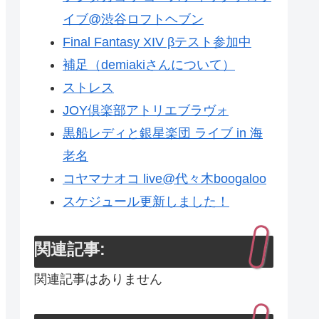
イブ@渋谷ロフトヘブン
Final Fantasy XIV βテスト参加中
補足（demiakiさんについて）
ストレス
JOY倶楽部アトリエブラヴォ
黒船レディと銀星楽団 ライブ in 海
老名
コヤマナオコ live@代々木boogaloo
スケジュール更新しました！
関連記事:
関連記事はありません