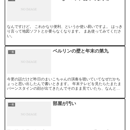
なんですけど。 これかなり便利、というか使い易いですよ。 はっき
り言って地図ソフトとか要らなくなります。 まあ使ってみてくださ
い。
ベルリンの壁と年末の第九
一般
今更の話だけど昨日のまいこちゃんの演奏を聴いていてなぜだかち
ょっと思い出したんで書いときます。 年末テレビを見たらたまたま
バーンスタインの顔が出てきたんでそのまま見ていたら、なんと高
校の頃見た「ベルリンの壁崩壊記念」の第九でした。あ、勿論ベ...
部屋が汚い
一般