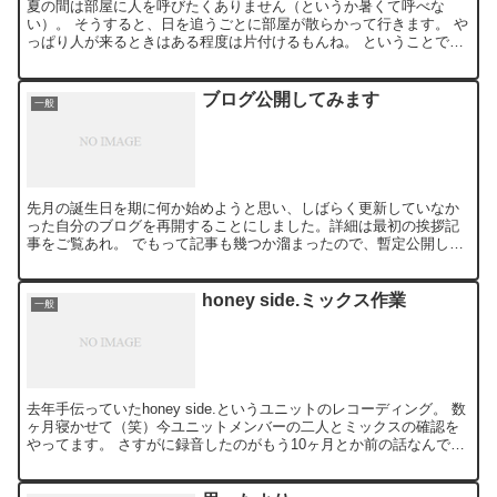
夏の間は部屋に人を呼びたくありません（というか暑くて呼べな
い）。 そうすると、日を追うごとに部屋が散らかって行きます。 や
っぱり人が来るときはある程度は片付けるもんね。 ということで只
今散らかり具合はピークです。 ついでにレコーディングとP...
ブログ公開してみます
一般
先月の誕生日を期に何か始めようと思い、しばらく更新していなか
った自分のブログを再開することにしました。詳細は最初の挨拶記
事をご覧あれ。 でもって記事も幾つか溜まったので、暫定公開して
みます。色々と実験も兼ねているので、突然ちゃんと見えなくな...
honey side.ミックス作業
一般
去年手伝っていたhoney side.というユニットのレコーディング。 数
ヶ月寝かせて（笑）今ユニットメンバーの二人とミックスの確認を
やってます。 さすがに録音したのがもう10ヶ月とか前の話なんで、
何テイク録ったとか覚えてないから、「このサ...