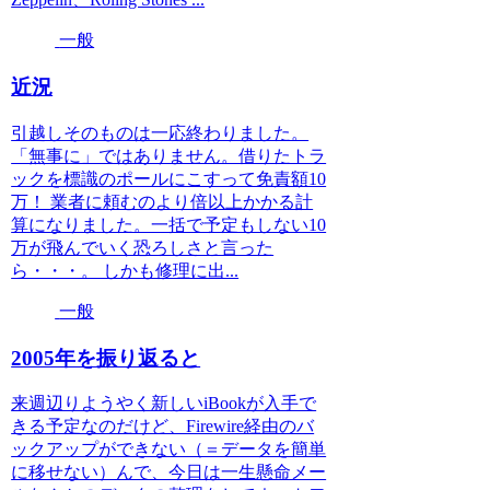
一般
近況
引越しそのものは一応終わりました。
「無事に」ではありません。借りたトラ
ックを標識のポールにこすって免責額10
万！ 業者に頼むのより倍以上かかる計
算になりました。一括で予定もしない10
万が飛んでいく恐ろしさと言った
ら・・・。 しかも修理に出...
一般
2005年を振り返ると
来週辺りようやく新しいiBookが入手で
きる予定なのだけど、Firewire経由のバ
ックアップができない（＝データを簡単
に移せない）んで、今日は一生懸命メー