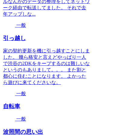
ルなんかのデータの整理をしてネットワ
ーク経由で転送してました。 それで去
年アップしな...
一般
引っ越し
家の契約更新を機に引っ越すことにしま
した。 幾ら格安と言えどやっぱり一人
で渋谷の2DKをキープするのは難しいな
というのもありまして。。。 また割と
都心に住むことになります。 よかった
ら遊びに来てくださいな。
一般
自転車
一般
波照間の思い出