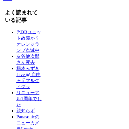
よく読まれて
いる記事
光BBユニッ
ト故障か？
オレンジラ
ンプ点滅中
灰谷健次郎
さん死去
橋本みずき
Live @ 自由
ヶ丘マルグ
ィグラ
リニューア
ル1周年でし
た
親知らず
Panasonicの
ニューカメ
ラLumic