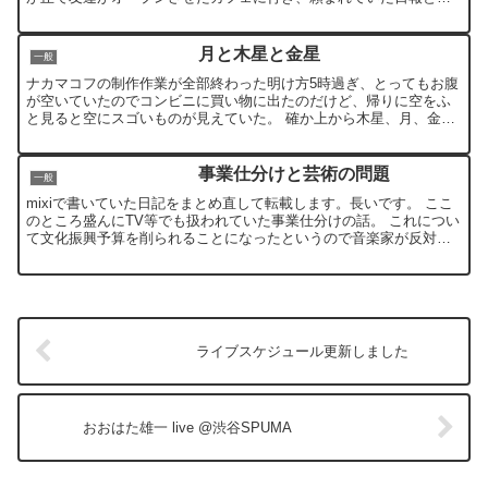
報の入力＆集計のプログラムを完成させに。 ※「Sands...
月と木星と金星
一般
ナカマコフの制作作業が全部終わった明け方5時過ぎ、とってもお腹
が空いていたのでコンビニに買い物に出たのだけど、帰りに空をふ
と見ると空にスゴいものが見えていた。 確か上から木星、月、金星
が順に並んで一列になっていて、へとへとの帰り道ちょっとだ...
事業仕分けと芸術の問題
一般
mixiで書いていた日記をまとめ直して転載します。長いです。 ここ
のところ盛んにTV等でも扱われていた事業仕分けの話。 これについ
て文化振興予算を削られることになったというので音楽家が反対声
明を出したというニュースが出てました。これが発端。...
ライブスケジュール更新しました
おおはた雄一 live @渋谷SPUMA