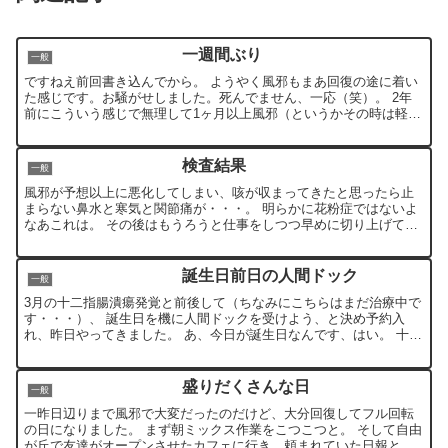
一週間ぶり
一般
ですねえ前回書き込んでから。 ようやく風邪もまあ回復の途に着い
た感じです。お騒がせしました。死んでません、一応（笑）。 2年
前にこういう感じで無理して1ヶ月以上風邪（というかその時は軽く
気管支炎でしたけど）引いたんで、今回はさすがになるべく...
検査結果
一般
風邪が予想以上に悪化してしまい、咳が収まってきたと思ったら止
まらない鼻水と寒気と関節痛が・・・。 明らかに花粉症ではないよ
なあこれは。 その後はもうろうと仕事をしつつ早めに切り上げて熱
を測ったら38度6分ほど出てました。 自分的にはこんなに...
誕生日前日の人間ドック
一般
3月の十二指腸潰瘍発覚と前後して（ちなみにこちらはまだ治療中で
す・・・）、 誕生日を機に人間ドックを受けよう、と決め予約入
れ、昨日やってきました。 あ、今日が誕生日なんです、はい。 十二
指腸潰瘍発覚の時にも保険の効く範囲では心電図や血液検査...
盛りだくさんな日
一般
一昨日辺りまで風邪で大変だったのだけど、大分回復してフル回転
の日になりました。 まず朝ミックス作業をこつこつと。 そして自由
が丘で友達がオープンさせたカフェに行き、頼まれていた日報と月