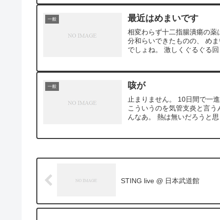
最近はめまいです
一般
相変わらず十二指腸潰瘍の薬
分和らいできたものの、 め
でしょね。 激しくぐるぐる回
咳が
一般
止まりません。 10日間で
こういうのを気管支炎と言う
んなあ。 熱は無いだろうと思
STING live @ 日本武道館