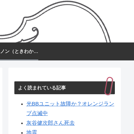
常盤カノン（ときわかのん）
よく読まれている記事
光BBユニット故障か？オレンジラン
プ点滅中
灰谷健次郎さん死去
地震