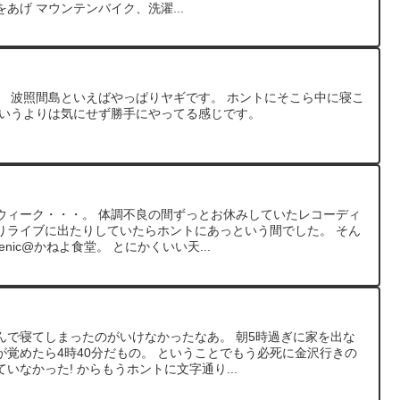
あげ マウンテンバイク、洗濯...
。 波照間島といえばやっぱりヤギです。 ホントにそこら中に寝こ
というよりは気にせず勝手にやってる感じです。
ウィーク・・・。 体調不良の間ずっとお休みしていたレコーディ
りライブに出たりしていたらホントにあっという間でした。 そん
nic@かねよ食堂。 とにかくいい天...
んで寝てしまったのがいけなかったなあ。 朝5時過ぎに家を出な
覚めたら4時40分だもの。 ということでもう必死に金沢行きの
いなかった! からもうホントに文字通り...