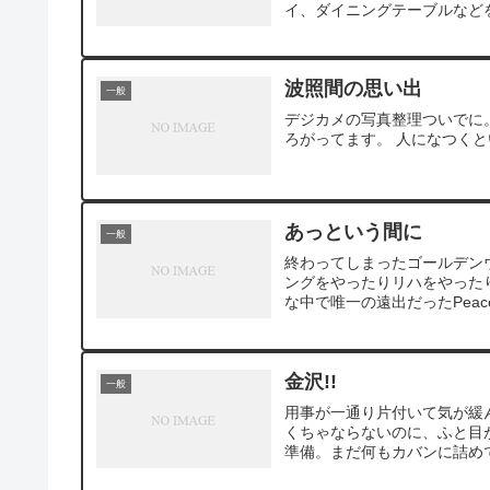
イ、ダイニングテーブルなどを
波照間の思い出
一般
デジカメの写真整理ついでに
ろがってます。 人になつく
あっという間に
一般
終わってしまったゴールデン
ングをやったりリハをやった
な中で唯一の遠出だったPeace
金沢!!
一般
用事が一通り片付いて気が緩
くちゃならないのに、ふと目が
準備。まだ何もカバンに詰めて