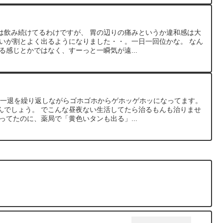
は飲み続けてるわけですが、 胃の辺りの痛みというか違和感は大
まいが割とよく出るようになりました・・。一日一回位かな。 なん
る感じとかではなく、すーっと一瞬気が遠...
一進一退を繰り返しながらゴホゴホからゲホッゲホッになってます。
んでしょう。 でこんな昼夜ない生活してたら治るもんも治りませ
ってたのに、薬局で「黄色いタンも出る」...