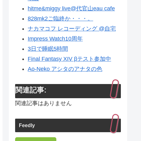
hitme&miggy live@代官山eau cafe
828mk2ご臨終か・・・。
ナカマコフ レコーディング @自宅
Impress Watch10周年
3日で睡眠5時間
Final Fantasy XIV βテスト参加中
Ao-Neko アシタのアナタの色
関連記事:
関連記事はありません
Feedly