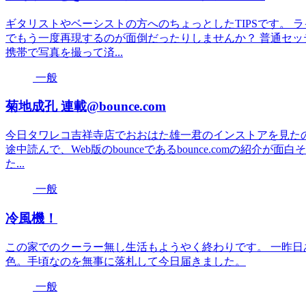
ギタリストやベーシストの方へのちょっとしたTIPSです。
でもう一度再現するのが面倒だったりしませんか？ 普通セ
携帯で写真を撮って済...
一般
菊地成孔 連載@bounce.com
今日タワレコ吉祥寺店でおおはた雄一君のインストアを見たのだ
途中読んで、Web版のbounceであるbounce.comの紹
た...
一般
冷風機！
この家でのクーラー無し生活もようやく終わりです。 一昨
色。手頃なのを無事に落札して今日届きました。
一般