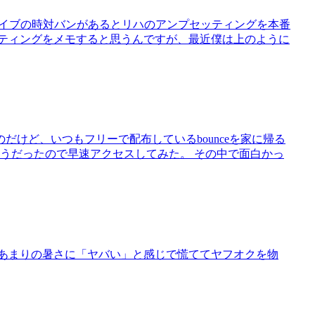
 ライブの時対バンがあるとリハのアンプセッティングを本番
ッティングをメモすると思うんですが、最近僕は上のように
けど、いつもフリーで配布しているbounceを家に帰る
介が面白そうだったので早速アクセスしてみた。 その中で面白かっ
日あまりの暑さに「ヤバい」と感じで慌ててヤフオクを物