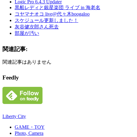
Logic Pro 6.4.3 Updater
黒船レディと銀星楽団 ライブ in 海老名
コヤマナオコ live@代々木boogaloo
スケジュール更新しました！
灰谷健次郎さん死去
部屋が汚い
関連記事:
関連記事はありません
Feedly
Liberty City
GAME・TOY
Photo, Camera