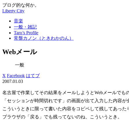
ブログ的な何か。
Liberty City
音楽
一般・雑記
Taro’s Profile
常盤カノン（ときわかのん）
Webメール
一般
X
Facebook
はてブ
2007.01.03
名古屋で作業してその結果をメールしようとWebメールでも
「セッションが時間切れです」の画面が出て入力した内容が
こういうときに限って書いた内容をコピペして残してあった
ブラウザの「戻る」でも残ってないのね、こういうとき。