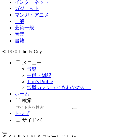
インターネット
ガジェット
マンガ・アニメ
一般
芸術一般
音楽
書籍
© 1970 Liberty City.
メニュー
音楽
一般・雑記
Taro’s Profile
常盤カノン（ときわかのん）
ホーム
検索
トップ
サイドバー
タイトルとURLをコピーしました