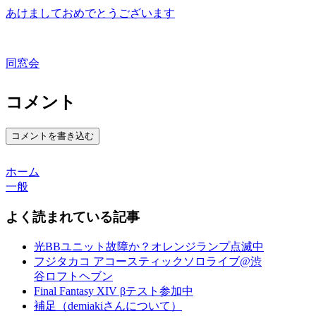
あけましておめでとうございます
同窓会
コメント
コメントを書き込む
ホーム
一般
よく読まれている記事
光BBユニット故障か？オレンジランプ点滅中
フジタカコ アコースティックソロライブ@渋
谷ロフトヘブン
Final Fantasy XIV βテスト参加中
補足（demiakiさんについて）