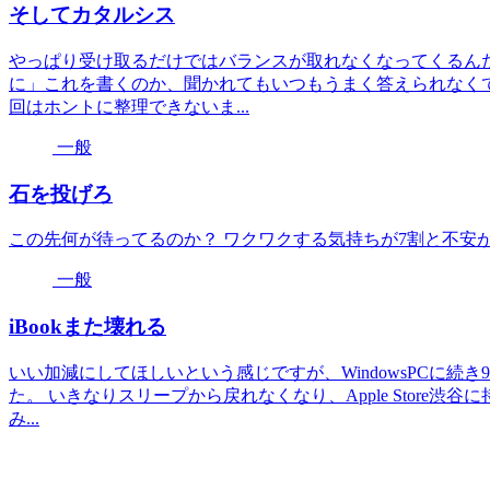
そしてカタルシス
やっぱり受け取るだけではバランスが取れなくなってくるん
に」これを書くのか、聞かれてもいつもうまく答えられなく
回はホントに整理できないま...
一般
石を投げろ
この先何が待ってるのか？ ワクワクする気持ちが7割と不安
一般
iBookまた壊れる
いい加減にしてほしいという感じですが、WindowsPCに続き
た。 いきなりスリープから戻れなくなり、Apple Store
み...