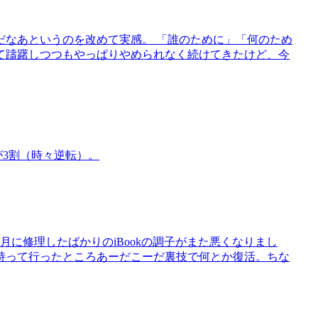
だなあというのを改めて実感。 「誰のために」「何のため
て躊躇しつつもやっぱりやめられなく続けてきたけど、今
が3割（時々逆転）。
9月に修理したばかりのiBookの調子がまた悪くなりまし
渋谷に持って行ったところあーだこーだ裏技で何とか復活。ちな