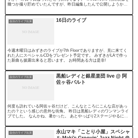
幾つか撮り貯めていたんですが、昨日編集したんで公開しようか
と。 YouTubeにJASRAC管理楽曲をアップでき...
16日のライブ
自分のライブ出演
今週木曜日はみずきのライブが7th Floorでありますが、見に来てく
れた人にスペシャルCDをプレゼント予定です。 みずきがLAで作っ
た新曲も披露出来ると思います。 お時間ある方は是非!
黒船レディと銀星楽団 live @ 阿
自分のライブ出演
佐ヶ谷バルト
何度も訪れている阿佐ヶ谷だけど、こんなところにこんな店があっ
たの？という感じの意外な街角。 昨日は黒船レディのワンマンライ
ブでした。 なんかね、暑かった。 あとやっぱり2ステージやるには
構成不足だったかなという気がしないでも無い。 お客さん...
永山マキ「ことり小屋」スペシャ
自分のライブ出演
ル Maki’s Groovin’ Jazz Night ＠