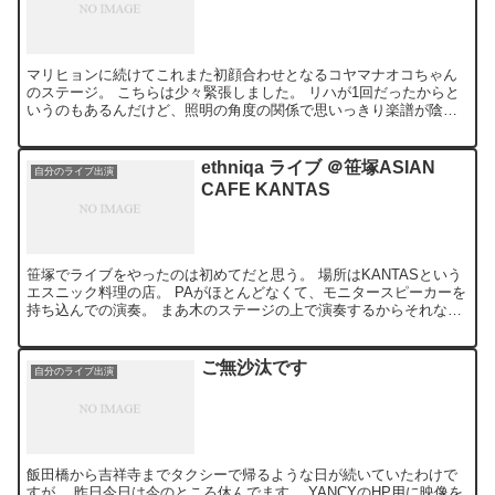
マリヒョンに続けてこれまた初顔合わせとなるコヤマナオコちゃん
のステージ。 こちらは少々緊張しました。 リハが1回だったからと
いうのもあるんだけど、照明の角度の関係で思いっきり楽譜が陰に
なってしまって、「うわぁコードが読めん！！」という感じ。...
ethniqa ライブ ＠笹塚ASIAN
自分のライブ出演
CAFE KANTAS
笹塚でライブをやったのは初めてだと思う。 場所はKANTASという
エスニック料理の店。 PAがほとんどなくて、モニタースピーカーを
持ち込んでの演奏。 まあ木のステージの上で演奏するからそれなり
に響いていたんで、全然聞こえないということは無い...
ご無沙汰です
自分のライブ出演
飯田橋から吉祥寺までタクシーで帰るような日が続いていたわけで
すが、 昨日今日は今のところ休んでます。 YANCYのHP用に映像を