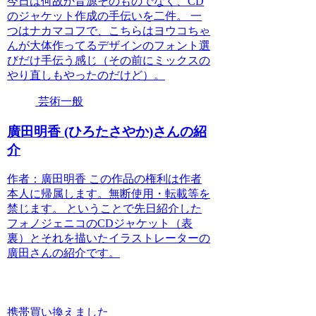
今日は何故か音源そのものでなく、CD
のジャケット作成の手伝いを二件。 一
つはナカマコフで、こちらはヨウコちゃ
んが大体作ってるデザインのフォント選
びだけ手伝う感じ（その前にミックスの
やり直しもやったのだけど）。
芸術一般
廣田明香 (ひろたさやか)さんの紹
介
作者：廣田明香 この作品の権利は作者
本人に帰属します。無断使用・転載等を
禁じます。 ということで先日紹介した
フォノジェニコのCDジャケット（表
裏）とそれを描いたイラストレーターの
廣田さんの紹介です。
携帯買い換えました