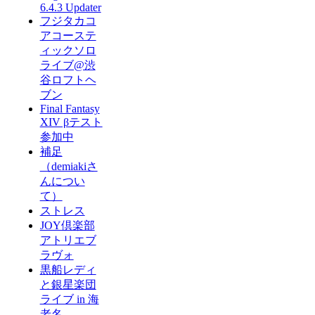
6.4.3 Updater
フジタカコ
アコーステ
ィックソロ
ライブ@渋
谷ロフトヘ
ブン
Final Fantasy
XIV βテスト
参加中
補足
（demiakiさ
んについ
て）
ストレス
JOY倶楽部
アトリエブ
ラヴォ
黒船レディ
と銀星楽団
ライブ in 海
老名