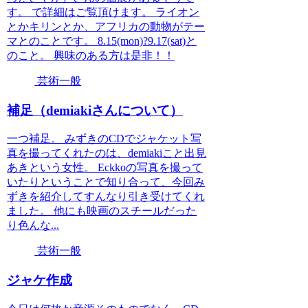
す。 で詳細はご覧頂けます。 ライオン
とかキリンとか、アフリカの動物がテー
マとのことです。 8.15(mon)?9.17(sat)と
のこと。 興味のある方は是非！！
芸術一般
補足（demiakiさんについて）
一つ補足。 みずきのCDでジャケット写
真を撮ってくれたのは、demiakiこと出見
あきという女性。 Eckkoの写真を撮って
いたりということで知り合って、今回み
ずきを紹介してすんなり引き受けてくれ
ました。 他にも映画のスチールだった
り色んな...
芸術一般
ジャケ作成