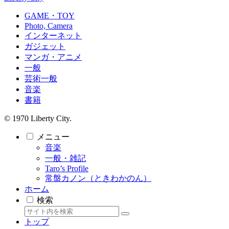
GAME・TOY
Photo, Camera
インターネット
ガジェット
マンガ・アニメ
一般
芸術一般
音楽
書籍
© 1970 Liberty City.
メニュー
音楽
一般・雑記
Taro’s Profile
常盤カノン（ときわかのん）
ホーム
検索
トップ