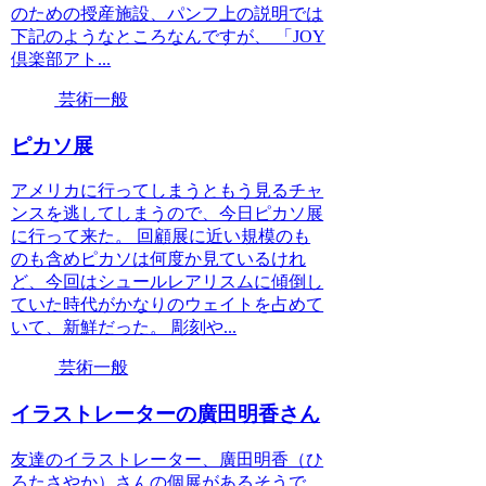
のための授産施設、パンフ上の説明では
下記のようなところなんですが、 「JOY
倶楽部アト...
芸術一般
ピカソ展
アメリカに行ってしまうともう見るチャ
ンスを逃してしまうので、今日ピカソ展
に行って来た。 回顧展に近い規模のも
のも含めピカソは何度か見ているけれ
ど、今回はシュールレアリスムに傾倒し
ていた時代がかなりのウェイトを占めて
いて、新鮮だった。 彫刻や...
芸術一般
イラストレーターの廣田明香さん
友達のイラストレーター、廣田明香（ひ
ろたさやか）さんの個展があるそうで