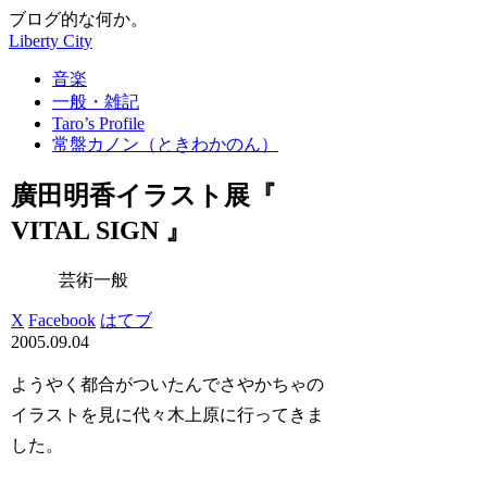
ブログ的な何か。
Liberty City
音楽
一般・雑記
Taro’s Profile
常盤カノン（ときわかのん）
廣田明香イラスト展『
VITAL SIGN 』
芸術一般
X
Facebook
はてブ
2005.09.04
ようやく都合がついたんでさやかちゃの
イラストを見に代々木上原に行ってきま
した。