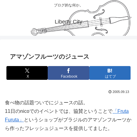
ブログ的な何か。
Liberty City
アマゾンフルーツのジュース
X
Facebook
はてブ
2005.09.13
食べ物の話題ついでにジュースの話。
11日のnicoでのイベントでは、協賛ということで
「Fruta
Furuta」
というショップがブラジルのアマゾンフルーツか
ら作ったフレッシュジュースを提供してました。