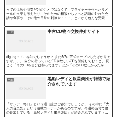
ってのは歌や演奏だけのことではなくて、フライヤーを作ったりメ
ールの文章を考えたり、そのための相談やちょっと話題の外れた会
話や食事や、その他の日常の刺激や・・・、とにかく色んな要素で
成り立っているということを実感することが最近多いです。 僕が...
中古CD物々交換仲介サイト
一般
dig-logってご存知でしょうか？ まだ5/7に正式オープンしたばかりで
すが。。。 自分の持っているCDや欲しいCDを登録しておくと、 同
じく「そのCDを自分は持ってます」とか「そのCD欲しかったから
下さい」 という人と物々交換ができる、...
黒船レディと銀星楽団が雑誌で紹
一般
介されています
「サンデー毎日」という週刊誌はご存知でしょうか。 その中に「大
人の音楽館」という連載コーナーがあるのですが、今週発売号で僕
の参加している「黒船レディと銀星楽団」が紹介されています（僕
はまだ読んでないのですが）。 興味のある方は読んでみて下さ...