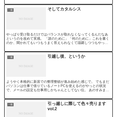
そしてカタルシス
一般
やっぱり受け取るだけではバランスが取れなくなってくるんだなあ
というのを改めて実感。 「誰のために」「何のために」これを書く
のか、聞かれてもいつもうまく答えられなくて躊躇しつつもやっぱ
りやめられなく続けてきたけど、今回はホントに整理できないま...
引越し後、というか
一般
ようやく本格的に新居での整理整頓が進み始めた感じで。 でもまだ
パソコンは仕事で借りているノートPCを使えるのがやっとの状況
で、メールの設定も仕事用しかちゃんとしてない位。 あのすみませ
んがお急ぎの御用のある方は携帯かmixiでメールを頂いた...
引っ越しに際して色々売ります
一般
vol.2