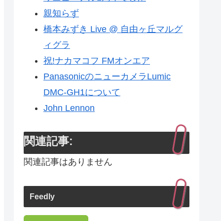
親知らず
橋本みずき Live @ 自由ヶ丘マルグ
ィグラ
祝!ナカマコフ FMオンエア
PanasonicのニューカメラLumic
DMC-GH1について
John Lennon
関連記事:
関連記事はありません
Feedly