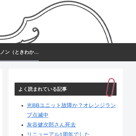
常盤カノン（ときわかのん）
よく読まれている記事
光BBユニット故障か？オレンジラン
プ点滅中
灰谷健次郎さん死去
リニューアル1周年でした