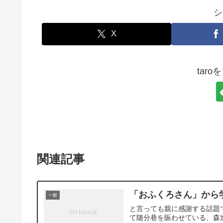
シ
X
tar
関連記事
「おふくろさん」から
一般
と言っても親に感謝する話題
て随分巷を賑わせている、森