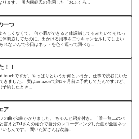
ります。 川内康範氏の作詞した「おふくろ...
の一つ
よろしくなくて。 何か暇ができると体調崩してるみたいでそれっ
に体調崩してたのに。出かける用事を二つキャンセルしてしまい
られないんで今日はネットを色々巡って調べも...
きた！！
d touchですが、やっぱりというか何というか、仕事で渋谷にいた
て買ってきました。 実はamazonで約1ヶ月前に予約してたんですけど、
予約したとき...
エア
マコフの曲が2曲かかりました。 ちゃんと紹介付き。「唯一無二のバ
分と言えどDJさんの紹介で自分のレコーディングした曲が全国ネッ
いもんです。 聞いた皆さんは勿論...