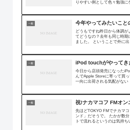
りやすい例として色々勉強にな
今年やってみたいこと
一般
どうもですね昨日から体調が
てどうなの？去年も同じ時期
ました。 ということで外に出
iPod touchがやって
一般
今日から店頭発売になったiPo
んでApple Storeに寄っ
一向に出荷される気配がない（
祝!ナカマコフ FMオン
一般
先ほどTOKYO FMでナカ
ンド」だそうで。 たかが数
トで流れるというのは気持ちい