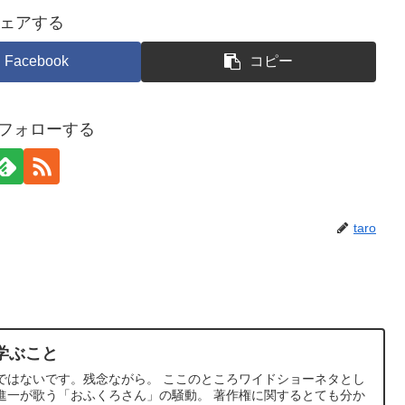
ェアする
Facebook
コピー
oをフォローする
taro
学ぶこと
ではないです。残念ながら。 ここのところワイドショーネタとし
進一が歌う「おふくろさん」の騒動。 著作権に関するとても分か