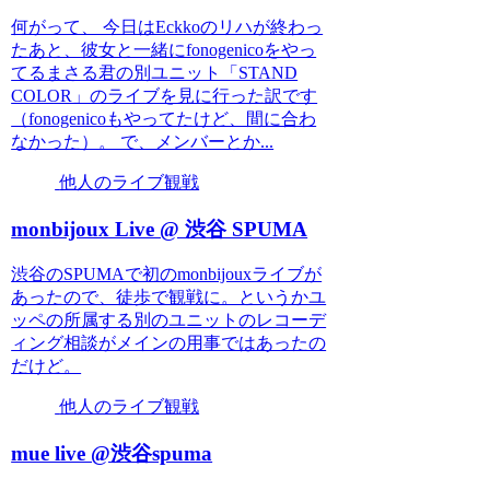
何がって、 今日はEckkoのリハが終わっ
たあと、彼女と一緒にfonogenicoをやっ
てるまさる君の別ユニット「STAND
COLOR」のライブを見に行った訳です
（fonogenicoもやってたけど、間に合わ
なかった）。 で、メンバーとか...
他人のライブ観戦
monbijoux Live @ 渋谷 SPUMA
渋谷のSPUMAで初のmonbijouxライブが
あったので、徒歩で観戦に。というかユ
ッペの所属する別のユニットのレコーデ
ィング相談がメインの用事ではあったの
だけど。
他人のライブ観戦
mue live @渋谷spuma