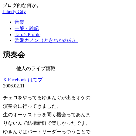
ブログ的な何か。
Liberty City
音楽
一般・雑記
Taro’s Profile
常盤カノン（ときわかのん）
演奏会
他人のライブ観戦
X
Facebook
はてブ
2006.02.11
チェロをやってるゆきんぐが出るオケの
演奏会に行ってきました。
生のオーケストラを聞く機会ってあんま
りないんで結構新鮮で楽しかったです。
ゆきんぐはパートリーダーっつうことで