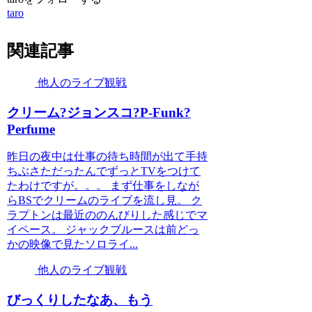
taro
関連記事
他人のライブ観戦
クリーム?ジョンスコ?P-Funk?
Perfume
昨日の夜中は仕事の待ち時間が出て手持
ちぶさただったんでずっとTVをつけて
たわけですが。。。 まず仕事をしなが
らBSでクリームのライブを流し見。 ク
ラプトンは最近ののんびりした感じでマ
イペース。 ジャックブルースは前どっ
かの映像で見たソロライ...
他人のライブ観戦
びっくりしたなあ、もう