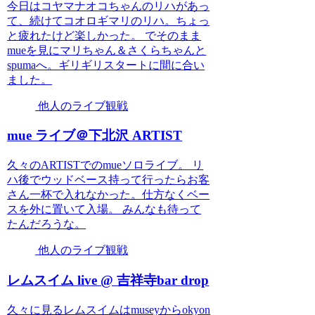
今日はコヤマナオコちゃんのリハがあっ
て、続けてコオロギマリのリハ。ちょっ
と疲れたけど楽しかった。 でそのまま
mueを見にマリちゃん＆さくらちゃんと
spumaへ。ギリギリスタートに間に合い
ました。
他人のライブ観戦
mue ライブ＠下北沢 ARTIST
久々のARTISTでのmueソロライブ。 リ
ハ後でウッドベース持って行ったらお客
さん一杯で入れなかった。仕方なくベー
スを外に置いて入場。 みんなも待って
たんだろうな。
他人のライブ観戦
レムスイム live @ 吉祥寺bar drop
久々に見るレムスイムはmuseyからokyon