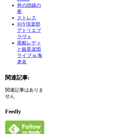
井の頭線の
夜
ストレス
JOY倶楽部
アトリエブ
ラヴォ
黒船レディ
と銀星楽団
ライブ in 海
老名
関連記事:
関連記事はありま
せん
Feedly