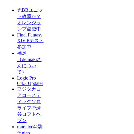
光BBユニッ
ト故障か？
オレンジラ
ンプ点滅中
Final Fantasy
XIV βテスト
参加中
補足
（demiakiさ
んについ
て）
Logic Pro
6.4.3 Updater
フジタカコ
アコーステ
ィックソロ
ライブ@渋
谷ロフトヘ
ブン
mue live@駒
沢nico