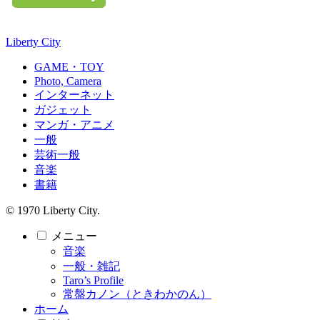
Liberty City
GAME・TOY
Photo, Camera
インターネット
ガジェット
マンガ・アニメ
一般
芸術一般
音楽
書籍
© 1970 Liberty City.
メニュー
音楽
一般・雑記
Taro’s Profile
常盤カノン（ときわかのん）
ホーム