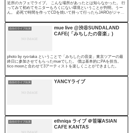
近所のカフェでライブ。 こんな場所があったとは知らなかった。 行
ってみて初めてモニターもろくにない環境ということが判明。うー
ん。 必死で時間を作ってCDを焼いて持って行ったらJAROがジャケ
ットを忘れたことが判明。うーん。。
mue live @渋谷SUNDALAND
自分のライブ出演
CAFE(「みちしたの音楽」)
photo by ryo-taka ということで「みちしたの音楽」東京ツアーの最
終日に参加させてもらったmueでした。 僕は基本的にPAを担当。
tico moonと合わせて3アーティストを楽しくことができました。
YANCYライブ
自分のライブ出演
ethniqa ライブ ＠笹塚ASIAN
自分のライブ出演
CAFE KANTAS