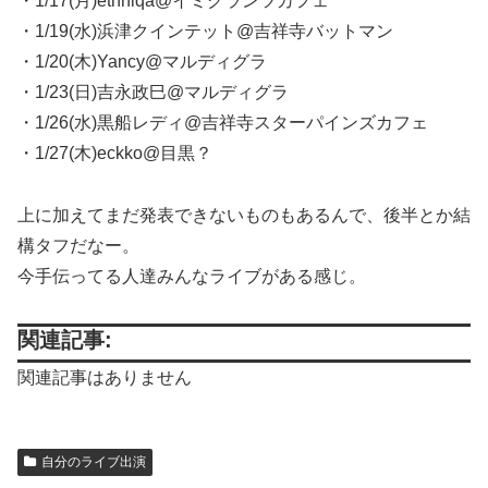
・1/17(月)ethniqa@イミグランツカフェ
・1/19(水)浜津クインテット@吉祥寺バットマン
・1/20(木)Yancy@マルディグラ
・1/23(日)吉永政巳@マルディグラ
・1/26(水)黒船レディ@吉祥寺スターパインズカフェ
・1/27(木)eckko@目黒？
上に加えてまだ発表できないものもあるんで、後半とか結
構タフだなー。
今手伝ってる人達みんなライブがある感じ。
関連記事:
関連記事はありません
自分のライブ出演