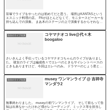
笹塚でライブをやったのは初めてだと思う。 場所はKANTASという
エスニック料理の店。 PAがほとんどなくて、モニタースピーカーを
持ち込んでの演奏。 まあ木のステージの上で演奏するからそれなり
に響いていたんで、全然聞こえないということは無い...
コヤマナオコ live@代々木
自分のライブ出演
boogaloo
さいきんよく手伝っているコヤマナオコちゃんのライブがありまし
た。 彼女のライブは編成色々でエレベのときもサイレントベースの
ときもありますけど、今回はエレベのみ。 ドラマーのじょう君との
トリオでした。 難しい部分もあるけれど、どうアレンジして...
musey ワンマンライブ @ 吉祥寺
自分のライブ出演
マンダラ2
無事終わりました。 museyの初ワンマンライブ。 そして前もって告
知は出来なかったけれど僕がレコーディング、ミックス等を担当し