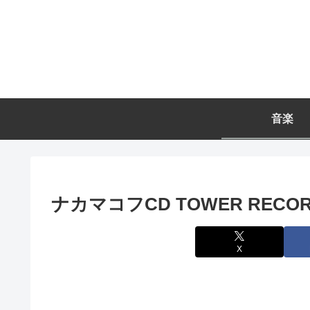
音楽
ナカマコフCD TOWER REC
X