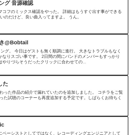
ング 音源確認
マコフのミックス確認をやった。 詳細はもうすぐ出す事ができる
しいのだけど、良い曲入ってますよ。 うん。
Bobtail
ィング。 今日はゲストも無く順調に進行。 大きなトラブルもなく
かなりスゴい事です。 2日間の間にバンドのメンバーもすっかり
やりづらそうだったクリックに合わせての...
ました
関わった作品の紹介で漏れていたのを追加しました。 コチラをご覧
まった試聴のコーナーも再度追加する予定です。しばらくお待ちく
ic
にベーシストとしてではなく、レコーディングエンジニアとして