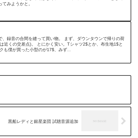
ってみようかと。
で、録音の合間を縫って買い物。 まず、ダウンタウンで帰りの荷
は近くの交差点)。 とにかく安い。Tシャツ2$とか、布生地1$と
も僕が買った小型のが17$、みず...
黒船レディと銀星楽団 試聴音源追加