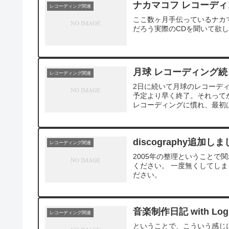
ナカマコフ レコーディ
レコーディング関連
ここ数ヶ月手伝っているナカ
だろう実際のCDを聞いて欲
月球 レコーディング続き@
レコーディング関連
2日に続いて月球のレコーデ
予定より早く終了。それって
レコーディングに慣れ、最初は
discography追加し
レコーディング関連
2005年の整理ということで
ください。 一度無くしてし
ださい。
音楽制作日記 with Log
レコーディング関連
ということで、こういう感じ