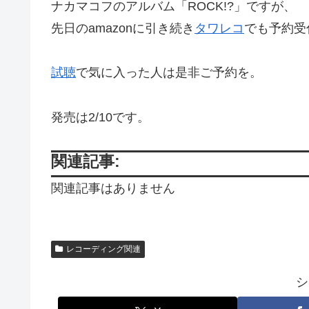
ナカマコフのアルバム「ROCK!?」ですが、
先日のamazonに引き続き
タワレコ
でも予約受
試聴
で気に入った人は是非ご予約を。
発売は2/10です。
関連記事:
関連記事はありません
レコーディング関連
シ