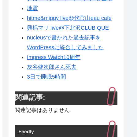
地震
hitme&miggy live@代官山eau cafe
興梠マリ live@下北沢CLUB QUE
nucleusで書かれた過去記事を
WordPressに統合してみました
Impress Watch10周年
灰谷健次郎さん死去
3日で睡眠5時間
関連記事:
関連記事はありません
Feedly