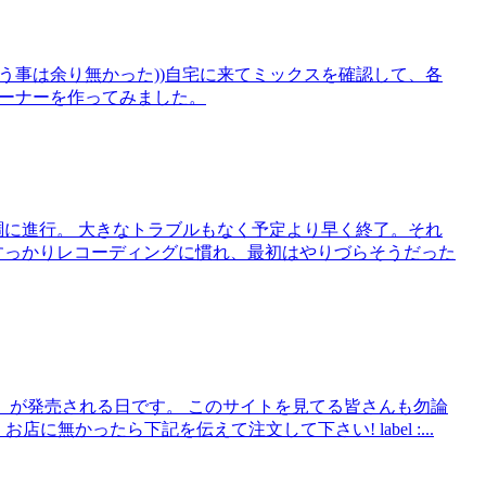
3人が揃う事は余り無かった))自宅に来てミックスを確認して、各
コーナーを作ってみました。
調に進行。 大きなトラブルもなく予定より早く終了。それ
すっかりレコーディングに慣れ、最初はやりづらそうだった
K!?」が発売される日です。 このサイトを見てる皆さんも勿論
無かったら下記を伝えて注文して下さい! label :...