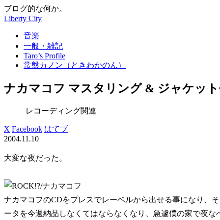
ブログ的な何か。
Liberty City
音楽
一般・雑記
Taro’s Profile
常盤カノン（ときわかのん）
ナカマコフ マスタリング & ジャケット
レコーディング関連
X
Facebook
はてブ
2004.11.10
大変な夜だった。
ナカマコフのCDをプレスでレーベルから出せる事になり、
ータを今週納品しなくてはならなくなり、急遽僕の家で夜な