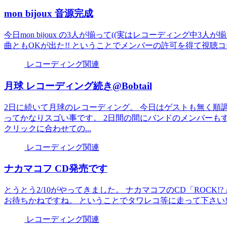
mon bijoux 音源完成
今日mon bijoux の3人が揃って((実はレコーディング中
曲ともOKが出た!! ということでメンバーの許可を得て視聴
レコーディング関連
月球 レコーディング続き@Bobtail
2日に続いて月球のレコーディング。 今日はゲストも無く順
ってかなりスゴい事です。 2日間の間にバンドのメンバーも
クリックに合わせての...
レコーディング関連
ナカマコフ CD発売です
とうとう2/10がやってきました。 ナカマコフのCD「ROC
お待ちかねですね。 ということでタワレコ等に走って下さい! お店に
レコーディング関連