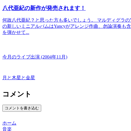
八代亜紀の新作が発売されます！
何故八代亜紀？と思った方も多いでしょう。 マルディグラのY
の新しいミニアルバムはYancyがアレンジ作曲、勿論演奏も
を弾かせて...
今月のライブ出演 (2004年11月)
月と木星と金星
コメント
コメントを書き込む
ホーム
音楽