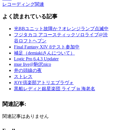
レコーディング関連
よく読まれている記事
光BBユニット故障か？オレンジランプ点滅中
フジタカコ アコースティックソロライブ@渋
谷ロフトヘブン
Final Fantasy XIV βテスト参加中
補足（demiakiさんについて）
Logic Pro 6.4.3 Updater
mue live@駒沢nico
井の頭線の夜
ストレス
JOY倶楽部アトリエブラヴォ
黒船レディと銀星楽団 ライブ in 海老名
関連記事:
関連記事はありません