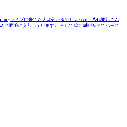
ancyライブに来てた人は分かるでしょうが、八代亜紀さん
含め全面的に参加しています。 そして僕も6曲中2曲でベース