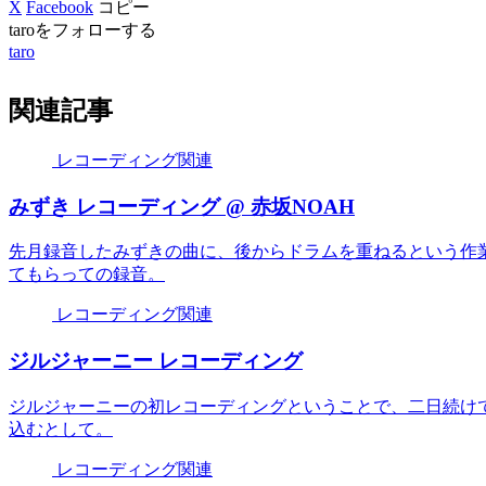
X
Facebook
コピー
taroをフォローする
taro
関連記事
レコーディング関連
みずき レコーディング @ 赤坂NOAH
先月録音したみずきの曲に、後からドラムを重ねるという作
てもらっての録音。
レコーディング関連
ジルジャーニー レコーディング
ジルジャーニーの初レコーディングということで、二日続け
込むとして。
レコーディング関連