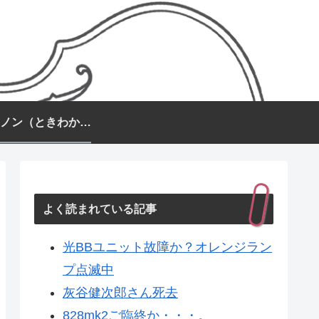
常盤カノン（ときわかのん）
よく読まれている記事
光BBユニット故障か？オレンジラン
プ点滅中
灰谷健次郎さん死去
828mk2ご臨終か・・・。