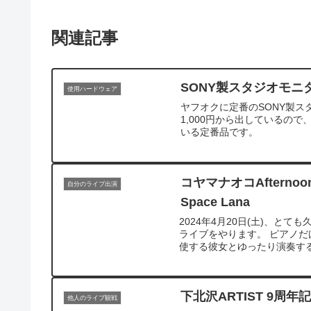
関連記事
SONY製スタジオモ
使用ハードウェア
ヤフオクに定番のSONY製スタ
1,000円から出しているの
いる定番品です。
コヤマナオコAfternoon 
自分のライブ出演
Space Lana
2024年4月20日(土)、
ライブをやります。 ピアノ
使する彼女とゆったり演奏する
下北沢ARTIST 9周年記念
他人のライブ観戦