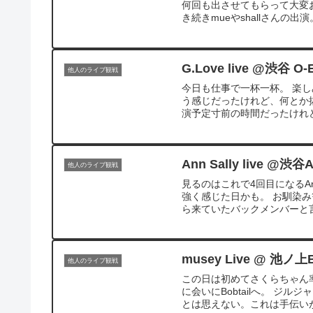
何回も出させてもらって大変お
き続きmueやshallさんの出演
G.Love live @渋谷 O-
他人のライブ観戦
今日も仕事で一杯一杯。 楽し
う感じだったけれど、何とか
演予定寸前の時間だったけれ
Ann Sally live @渋谷
他人のライブ観戦
見るのはこれで4回目になるAn
強く感じた日かも。 お馴染
ら来ていたバックメンバーと言
musey Live @ 池ノ上B
他人のライブ観戦
この日は初めてさくらちゃん率
に会いにBobtailへ。 
とは思えない。これは手伝いがい