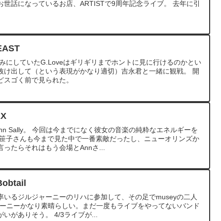
世話になっているお店、ARTISTで9周年記念ライブ。 去年に引
。
EAST
みにしていたG.Loveはギリギリまでホントに見に行けるのかとい
抜け出して（という表現がかなり適切）吉永君と一緒に観戦。 開
どスゴく前で見られた。
AX
n Sally。 今回は今までになく彼女の音楽の純粋なエネルギーを
み笹子さんも今まで見た中で一番素敵だったし、ニューオリンズか
ったらそれはもう会場とAnnさ...
obtail
いるジルジャーニーのリハに参加して、その足でmuseyの二人
ジルジャーニーかなり素晴らしい。まだ一度もライブをやってないバンド
がありそう。 4/3ライブが...