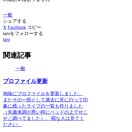
一般
シェアする
X
Facebook
コピー
taroをフォローする
taro
関連記事
一般
プロファイル更新
地味にプロファイルを更新しました。
またその一部として過去に見に行って印
象に残ったライブの一覧も作りました
（先週体調が悪い時にベッドの上でせこ
せこ調べてました）。 暇な人は見てく
ださい。