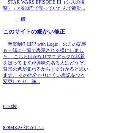
「STAR WARS EPISODE III（シスの復
讐）」が980円で売っていたんで衝動...
一般
このサイトの細かい修正
「音楽制作日記 with Logic」の方の記事
も一緒に一覧で表示される様にしまし
た。 こちらはかなりマニアックな話題
を扱ってますが興味のある人はどうぞ。
背景の色が変わるからすぐ分かると思い
ます。 その他分かりにくい表記を少々
変更したり、細...
CD3枚
828MK2がおかしい