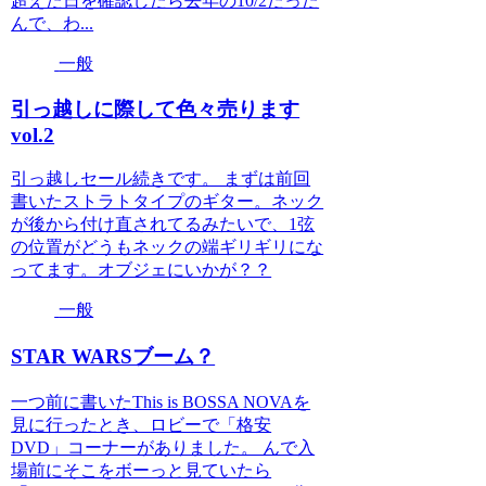
超えた日を確認したら去年の10/2だった
んで、わ...
一般
引っ越しに際して色々売ります
vol.2
引っ越しセール続きです。 まずは前回
書いたストラトタイプのギター。ネック
が後から付け直されてるみたいで、1弦
の位置がどうもネックの端ギリギリにな
ってます。オブジェにいかが？？
一般
STAR WARSブーム？
一つ前に書いたThis is BOSSA NOVAを
見に行ったとき、ロビーで「格安
DVD」コーナーがありました。 んで入
場前にそこをボーっと見ていたら