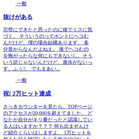
一般
抜けがある
完璧にできたと思ったのに後でミスに気
づく。 そういうのってホントにヘコむ
んだけど、僕の場合結構あります。 多
分昔からなんだよねえ。 後でヘコむの
を怖がったらな何にもできないし、そう
いう訳じゃないんだけど、進歩がないっ
す。ふぅ?。 でもまあい...
一般
祝! 2万ヒット達成
さっきカウンターを見たら、TOPページ
のアクセスが20,000を超えてました。 ど
なたか自分がキリ番だったと認識してい
る人はいますか？？？ 何も出ませんけ
ど紹介くらいはしますよ。 1万ヒットを