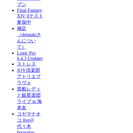
ブン
Final Fantasy
XIV βテスト
参加中
補足
（demiakiさ
んについ
て）
Logic Pro
6.4.3 Updater
ストレス
JOY倶楽部
アトリエブ
ラヴォ
黒船レディ
と銀星楽団
ライブ in 海
老名
コヤマナオ
コ live@
代々木
boogaloo