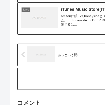
iTunes Music Sto
宣伝用
amzonに続いてhoneysid
た。 ・honeyside: ・DEE
動するは...
あっという間に
コメント