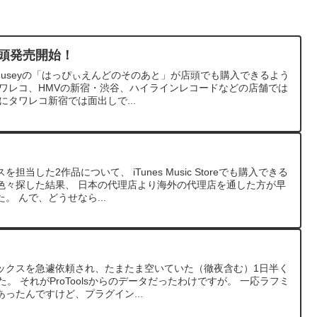
ム店頭発売開始！
、museyの「はっぴぃえんどのそのあと」が店頭でも購入できるよう
、タワレコ、HMVの新宿・渋谷、ハイラインレコードなどの店舗では
にタワレコ新宿では面出しで...
当した2作品について、 iTunes Music Storeでも購入できる
色々探した結果、 日本の代理店より海外の代理店を通した方が早
。 んで、どうせなら...
ックスを急遽依頼され、たまたま空いていた（徹夜含む）1日半く
た。 それがProToolsからのデータだったわけですが。 一応ラフミ
ったんですけど、プラグイン...