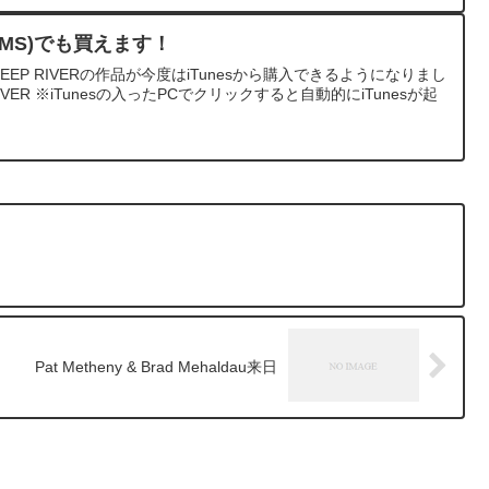
re(ITMS)でも買えます！
eとDEEP RIVERの作品が今度はiTunesから購入できるようになりまし
P RIVER ※iTunesの入ったPCでクリックすると自動的にiTunesが起
Pat Metheny & Brad Mehaldau来日