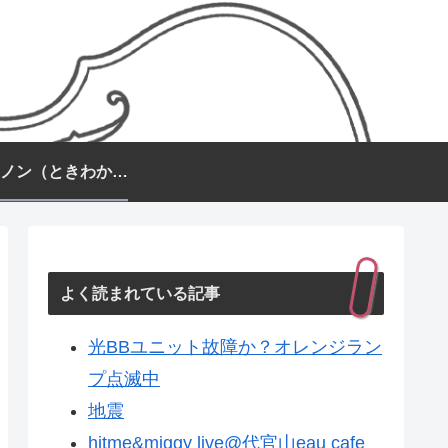
常盤カノン（ときわかのん）
よく読まれている記事
光BBユニット故障か？オレンジラン
プ点滅中
地震
hitme&miggy live@代官山eau cafe