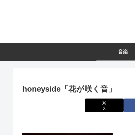
音楽
honeyside「花が咲く音」
X