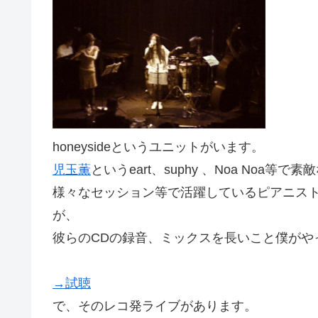
honeysideというユニットがいます。
児玉薫
というeart、suphy 、Noa No
様々なセッション等で活躍しているピアニス
が、
彼らのCDの録音、ミックスを長いこと僕がや
→試聴
で、そのレコ発ライブがあります。