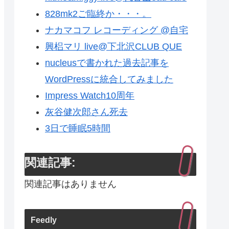
828mk2ご臨終か・・・。
ナカマコフ レコーディング @自宅
興梠マリ live@下北沢CLUB QUE
nucleusで書かれた過去記事を
WordPressに統合してみました
Impress Watch10周年
灰谷健次郎さん死去
3日で睡眠5時間
関連記事:
関連記事はありません
Feedly