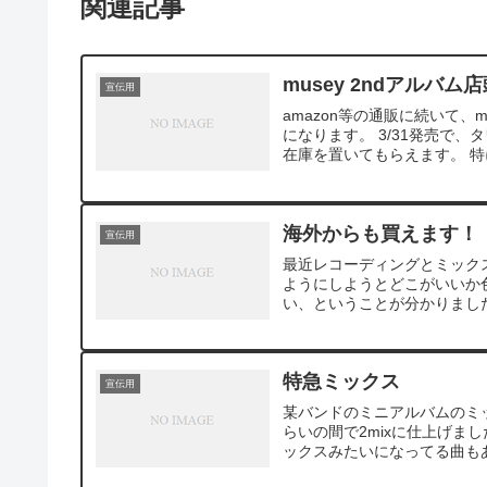
関連記事
musey 2ndアルバ
宣伝用
amazon等の通販に続いて
になります。 3/31発売で
在庫を置いてもらえます。 特
海外からも買えます！
宣伝用
最近レコーディングとミックスを担
ようにしようとどこがいいか
い、ということが分かりました
特急ミックス
宣伝用
某バンドのミニアルバムのミ
らいの間で2mixに仕上げまし
ックスみたいになってる曲もあ