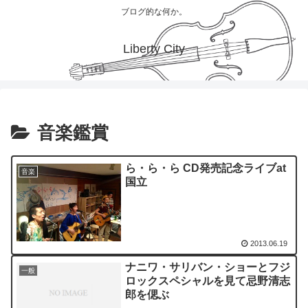
ブログ的な何か。
Liberty City
音楽鑑賞
ら・ら・ら CD発売記念ライブat
音楽
国立
2013.06.19
ナニワ・サリバン・ショーとフジ
一般
ロックスペシャルを見て忌野清志
郎を偲ぶ