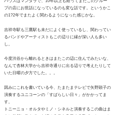
ハウスはマンダラで、10年以上も経ってまだこのグルー
プの店にお世話になっているのも変な話です。というかこ
の1?2年でまたよく関わるようになった感じかな。
吉祥寺駅も三鷹駅も未だによく使っているし、関わってい
るバンドやアーティストもこの辺りに縁が深い人も多い
し。
今度渋谷から離れるときはまたこの辺に住んでみたいな、
なんて杏林大学から吉祥寺通りに出る辺りで考えたりして
いた日曜の夕方でした。。。
因みにこれを書いている今、たまたまテレビで矢野顕子の
演奏するユニコーンの「すばらしい日々」がかかってま
す。
トニーニョ・オルタやミノ・シネルと演奏するこの曲はま