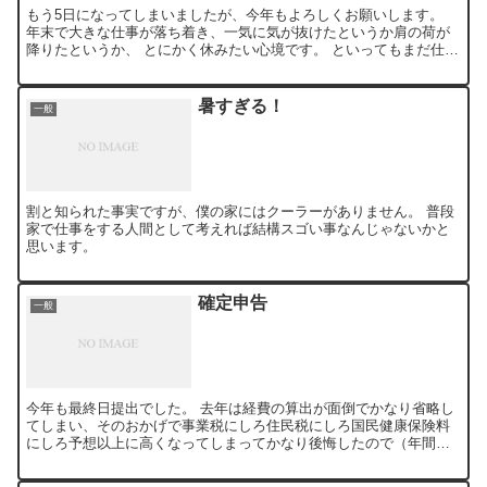
もう5日になってしまいましたが、今年もよろしくお願いします。
年末で大きな仕事が落ち着き、一気に気が抜けたというか肩の荷が
降りたというか、 とにかく休みたい心境です。 といってもまだ仕事
のフォローはあるんですが。 しかもまだ初詣も行ってない...
暑すぎる！
一般
割と知られた事実ですが、僕の家にはクーラーがありません。 普段
家で仕事をする人間として考えれば結構スゴい事なんじゃないかと
思います。
確定申告
一般
今年も最終日提出でした。 去年は経費の算出が面倒でかなり省略し
てしまい、そのおかげで事業税にしろ住民税にしろ国民健康保険料
にしろ予想以上に高くなってしまってかなり後悔したので（年間何
万っていう額では済まないんだから）、時間は無いながらまじめ...