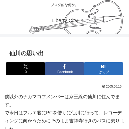
ブログ的な何か。
Liberty City
仙川の思い出
X
Facebook
はてブ
2005.08.15
僕以外のナカマコフメンバーは京王線の仙川に住んでま
す。
で今日はフルエ君にPCを借りに仙川に行って、レコーデ
ィングに向かうためにそのまま吉祥寺行きのバスに乗りま
した。