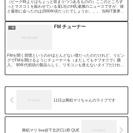
（ピーク時よりはちょっと収まりつつあるものの）ここのところず
っとマスコミを賑わせている某L社のH氏逮捕のニュースですが、彼
と最初に会ったのは2000年頃だったでしょうか。。。 当時IT業界は
ネットバブルと呼ばれる時期の入り口辺りで、渋谷近辺...
FM チューナー
一般
FMを聞く習慣というのがほとんどない僕だったのだけれど、リビン
グでFMを聞けるようにチューナーを（またしてもヤフオクで）購
入。 90年代初頭の製品らしく、リモコンも使えないタイプだけれど
送料を合わせても2千円台。いい買い物でした。 昔のFM...
11日は興梠マリちゃんのライブです
興梠マリ live@下北沢CLUB QUE