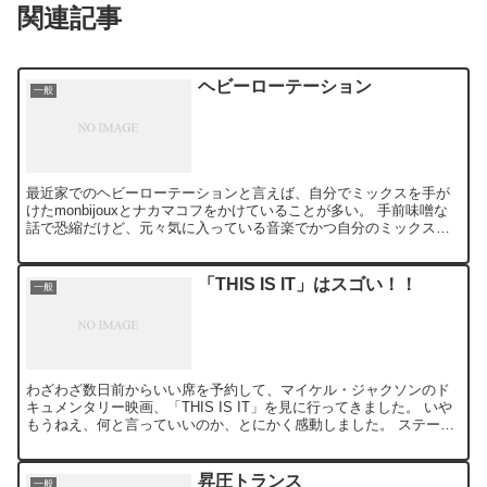
関連記事
ヘビーローテーション
一般
最近家でのヘビーローテーションと言えば、自分でミックスを手が
けたmonbijouxとナカマコフをかけていることが多い。 手前味噌な
話で恐縮だけど、元々気に入っている音楽でかつ自分のミックス技
術としてもまあそれなりに納得が行っているわけだから...
「THIS IS IT」はスゴい！！
一般
わざわざ数日前からいい席を予約して、マイケル・ジャクソンのド
キュメンタリー映画、「THIS IS IT」を見に行ってきました。 いや
もうねえ、何と言っていいのか、とにかく感動しました。 ステージ
で、あるいは人前で何かをやるような事に関わって...
昇圧トランス
一般