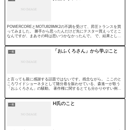
POWERCOREとMOTU828MK2の不調を受けて、昇圧トランスを買
ってみました。 勝手から思ったんだけど先にテスター買えってとこ
なんですが、まあその時は思いつかなかったんで。 で、結果として
はPOWERCOREというかPowerMac...
「おふくろさん」から学ぶこと
一般
と言っても親に感謝する話題ではないです。残念ながら。 ここのと
ころワイドショーネタとして随分巷を賑わせている、森進一が歌う
「おふくろさん」の騒動。 著作権に関するとても分かりやすい例と
して色々勉強になります。 川内康範氏の作詞した「おふくろ...
H氏のこと
一般