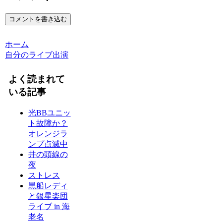
コメントを書き込む
ホーム
自分のライブ出演
よく読まれて
いる記事
光BBユニッ
ト故障か？
オレンジラ
ンプ点滅中
井の頭線の
夜
ストレス
黒船レディ
と銀星楽団
ライブ in 海
老名