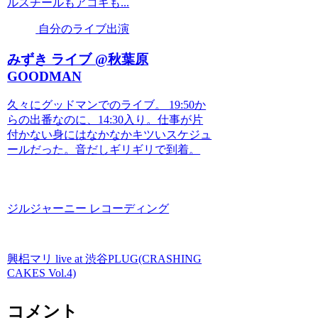
ルスチールもアコギも...
自分のライブ出演
みずき ライブ @秋葉原
GOODMAN
久々にグッドマンでのライブ。 19:50か
らの出番なのに、14:30入り。仕事が片
付かない身にはなかなかキツいスケジュ
ールだった。音だしギリギリで到着。
ジルジャーニー レコーディング
興梠マリ live at 渋谷PLUG(CRASHING
CAKES Vol.4)
コメント