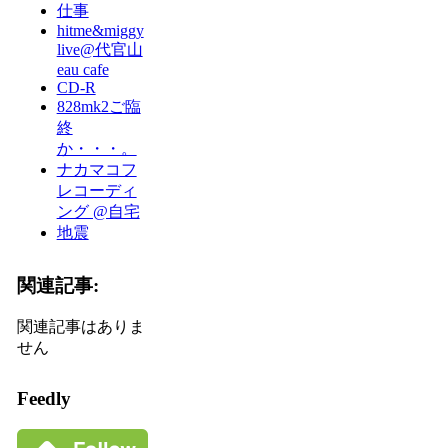
仕事
hitme&miggy
live@代官山
eau cafe
CD-R
828mk2ご臨
終
か・・・。
ナカマコフ
レコーディ
ング @自宅
地震
関連記事:
関連記事はありま
せん
Feedly