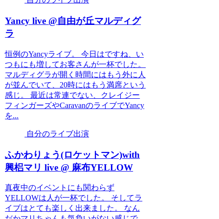
Yancy live @自由が丘マルディグ
ラ
恒例のYancyライブ。 今日はですね、い
つもにも増してお客さんが一杯でした。
マルディグラが開く時間にはもう外に人
が並んでいて、20時にはもう満席という
感じ。 最近は常連でない、クレイジー
フィンガーズやCaravanのライブでYancy
を...
自分のライブ出演
ふかわりょう(ロケットマン)with
興梠マリ live @ 麻布YELLOW
真夜中のイベントにも関わらず
YELLOWは人が一杯でした。 そしてラ
イブはとても楽しく出来ました。 なん
だかマリちゃんも気負いがない感じで、