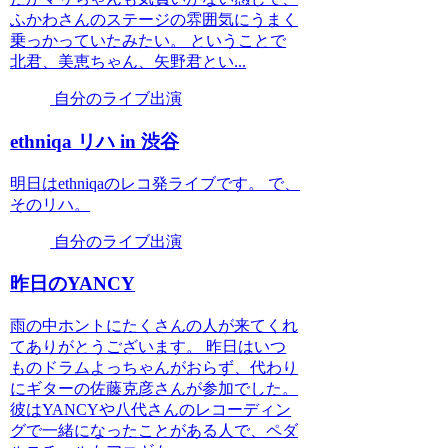
ふかわさんのステージの雰囲気にうまく
乗っかっていたみたい。 ということで
北君、美恵ちゃん、矢野君とい...
自分のライブ出演
ethniqa リハ in 渋谷
明日はethniqaのレコ発ライブです。 で、
そのリハ。
自分のライブ出演
昨日のYANCY
雨の中ホントにたくさんの人が来てくれ
てありがとうございます。 昨日はいつ
ものドラムよっちゃんがおらず、代わり
にギターの佐藤克彦さんが参加でした。
彼はYANCYや八代さんのレコーディン
グで一緒になったことがある人で、ペダ