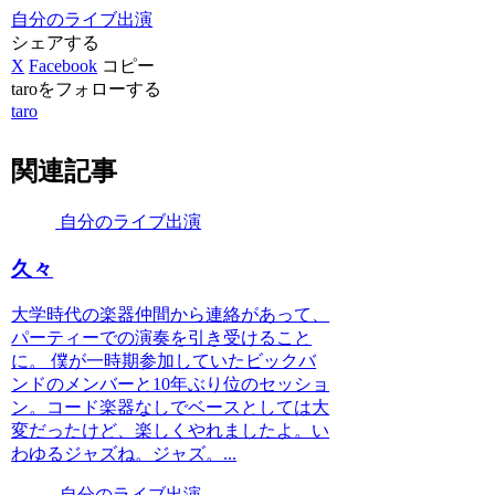
自分のライブ出演
シェアする
X
Facebook
コピー
taroをフォローする
taro
関連記事
自分のライブ出演
久々
大学時代の楽器仲間から連絡があって、
パーティーでの演奏を引き受けること
に。 僕が一時期参加していたビックバ
ンドのメンバーと10年ぶり位のセッショ
ン。コード楽器なしでベースとしては大
変だったけど、楽しくやれましたよ。い
わゆるジャズね。ジャズ。...
自分のライブ出演