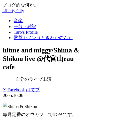
ブログ的な何か。
Liberty City
音楽
一般・雑記
Taro’s Profile
常盤カノン（ときわかのん）
hitme and miggy/Shima &
Shikou live @代官山eau
cafe
自分のライブ出演
X
Facebook
はてブ
2005.10.06
毎月定番のオウカフェでのPAです。