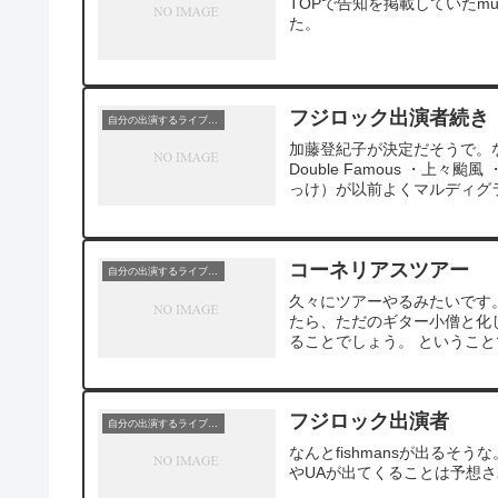
TOPで告知を掲載していたm
た。
フジロック出演者続き
自分の出演するライブ情報
加藤登紀子が決定だそうで。
Double Famous ・上々
っけ）が以前よくマルディグラ
コーネリアスツアー
自分の出演するライブ情報
久々にツアーやるみたいです
たら、ただのギター小僧と化
ることでしょう。 ということ
フジロック出演者
自分の出演するライブ情報
なんとfishmansが出るそ
やUAが出てくることは予想