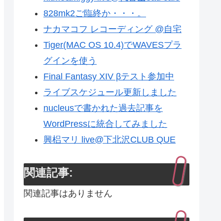
828mk2ご臨終か・・・。
ナカマコフ レコーディング @自宅
Tiger(MAC OS 10.4)でWAVESプラ
グインを使う
Final Fantasy XIV βテスト参加中
ライブスケジュール更新しました
nucleusで書かれた過去記事を
WordPressに統合してみました
興梠マリ live@下北沢CLUB QUE
関連記事:
関連記事はありません