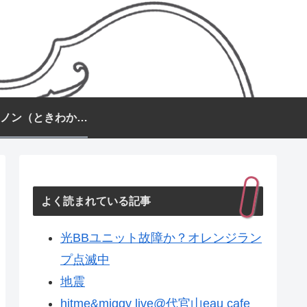
常盤カノン（ときわかのん）
よく読まれている記事
光BBユニット故障か？オレンジラン
プ点滅中
地震
hitme&miggy live@代官山eau cafe