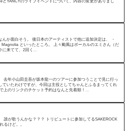
ueとYANCYのライブイベントについて、内容の変更がありまし
なんか面白そう。 後日本のアーティストで他に追加決定は、 ・
颱風 ・Magnolia といったところ。 上々颱風はボーカルのエミさん（だ
に来てて、2回く...
。 去年小山田圭吾が坂本龍一のツアーに参加つうことで見に行っ
していたわけですが、今回は主役としてちゃんとふるまってくれ
で上のリンクのチケット予約はなんと先着順！...
うな。 誰が歌うんかな？？？ トリビュートに参加してるSAKEROCK
されるけど。。