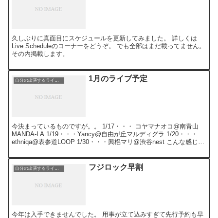
久しぶりに真面目にスケジュールを更新してみました。 詳しくは
Live Scheduleのコーナーをどうぞ。 でも全部はまだ載ってません。
その内掲載します。
1月のライブ予定
自分の出演するライブ情報
今決まっているものですが。。 1/17・・・ コヤマナオコ@南青山
MANDA-LA 1/19・・・Yancy@自由が丘マルディグラ 1/20・・・
ethniqa@表参道LOOP 1/30・・・興梠マリ@渋谷nest こんな感じで
す。 諸事情...
フジロック早割
自分の出演するライブ情報
今年は入手できませんでした。 用事が立て込みすぎて先行予約も早