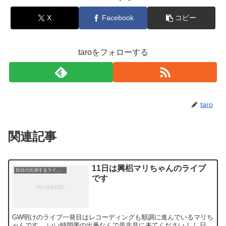
X
Facebook
コピー
taroをフォローする
taro
関連記事
11日は興梠マリちゃんのライブ
自分の出演するライブ情報
です
GW明けのライブ一発目はレコーディングも順調に進んでいるマリち
ゃんです。 いい時間帯の出番なんで是非見に来てください！！ 日