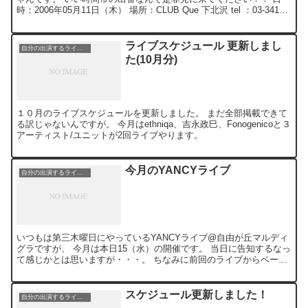
時：2006年05月11日（木） 場所：CLUB Que 下北沢 tel ：03-3412-
9979 OPEN ／S...
ライブスケジュール 更新しまし
自分の出演するライブ情報
た(10月分)
１０月のライブスケジュールを更新しました。 まだ全部掲載できて
る訳じゃないんですが。 今月はethniqa、吉永政巳、Fonogenicoと３
アーティスト/ユニットが2回ライブやります。
今月のYANCYライブ
自分の出演するライブ情報
いつもは第三木曜日にやっているYANCYライブ@自由が丘マルディ
グラですが、 今月は本日15（水）の開催です。 当日に告知するなっ
て感じかとは思いますが・・・。 ちなみに前回のライブからベース
を今までのYAMAHAサイレントベースからLan...
スケジュール更新しました！
自分の出演するライブ情報