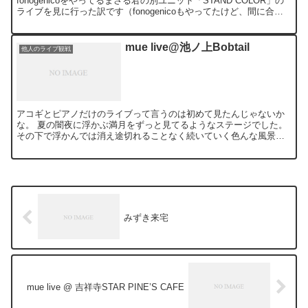
fonogenicoをやってるまさる君の別ユニット「STAND COLOR」の
ライブを見に行った訳です（fonogenicoもやってたけど、間に合わ
なかった）。 で、メンバーとか...
mue live@池ノ上Bobtail
他人のライブ観戦
アコギとピアノだけのライブって言うのは初めて見たんじゃないか
な。 夏の闇夜に浮かぶ満月をずっと見てるようなステージでした。
その下で浮かんでは消え途切れることなく続いていく色んな風景が
あって、みんなで歌ったハーモニーは深夜の虫の合唱のようで...
みずき来宅
mue live @ 吉祥寺STAR PINE’S CAFE