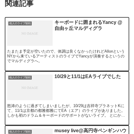
関連記事
キーボードに囲まれるYancy @
他人のライブ観戦
自由ヶ丘マルディグラ
たまたま予定が空いたので、体調は良くなかったけれどAllonという
NYから来ているアーティストのライブでYancyが演奏するというの
でマルディグラへ。
10/29と11/1はEAライブでした
他人のライブ観戦
怒涛のように過ぎてしまいましたが、10/29は吉祥寺プラネットKに
て、11/1は京都の都雅都雅にてEA（エア）のライブがありました。
しかも初のドラム＆キーボードのサポートがないライブ。 とにかく
初づくしで準備もかなり大変でしたけど、どちら...
musey live@高円寺ペンギンハウ
他人のライブ観戦