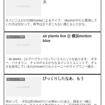
ス
久々に二人だけの純museyによるライブ。 okyonがやたら緊張して
いたのは分かって、前半は少々ぎこちない感じもしたかな。
air plants live @ 横浜motion
他人のライブ観戦
blue
「air plants」(エアープランツ)っていうユニットがあります。 ギタ
ー、バイオリン、チェロの３人からなるインストユニットで、チェ
ロを担当しているのがmueやジルジャーニーのライブでご一緒させ
てもらっている橋本歩さんです。 ということ...
びっくりしたなあ、もう
他人のライブ観戦
何がって、 今日はEckkoのリハが終わったあと、彼女と一緒に