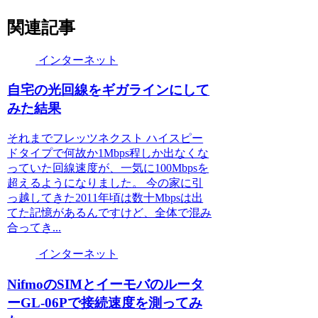
関連記事
インターネット
自宅の光回線をギガラインにして
みた結果
それまでフレッツネクスト ハイスピー
ドタイプで何故か1Mbps程しか出なくな
っていた回線速度が、一気に100Mbpsを
超えるようになりました。 今の家に引
っ越してきた2011年頃は数十Mbpsは出
てた記憶があるんですけど、全体で混み
合ってき...
インターネット
NifmoのSIMとイーモバのルータ
ーGL-06Pで接続速度を測ってみ