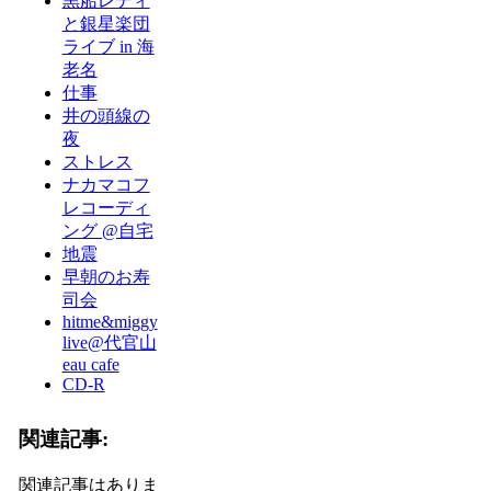
黒船レディ
と銀星楽団
ライブ in 海
老名
仕事
井の頭線の
夜
ストレス
ナカマコフ
レコーディ
ング @自宅
地震
早朝のお寿
司会
hitme&miggy
live@代官山
eau cafe
CD-R
関連記事:
関連記事はありま