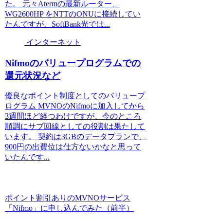
た。 元々Atermの最新ルーター、
WG2600HP をNTTのONUに接続してい
たんですが、SoftBank光では...
インターネット
Nifmoのバリュープログラムでの
還元状況など
優良なポイント制度としてのバリュープ
ログラム MVNOのNifmoに加入してから
3週間ほど経つわけですが、今のところ
順調にサブ回線としての役割は果たして
います。 契約は3GBのデータプランで、
900円の出費位は仕方ないかなと思って
いたんです...
ポイント割引ありのMVNOサービス
「Nifmo」に申し込んでみた（前半）