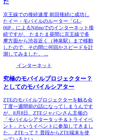
た
京王線での接続速度 前回接続に成功し
たイー・モバイルのルーター「GL-
06P」によるNifmoでのインターネット接
続ですが、 たまたま昼間に京王線で多
摩方面から渋谷近く（神泉駅）まで移動
したので、その間に何回かスピードを計
測してみました。 ...
インターネット
究極のモバイルプロジェクター？
としてのモバイルシアター
ZTEのモバイルプロジェクターを触る会
丁度一週間前の話になってしまうんです
が、8月8日、ZTEジャパンさん主催の
「モバイルシアタータッチ＆トライイベ
ント」というイベントに参加してきまし
た。 ZTEって？ 普段からZTE端末を使
っているとい...