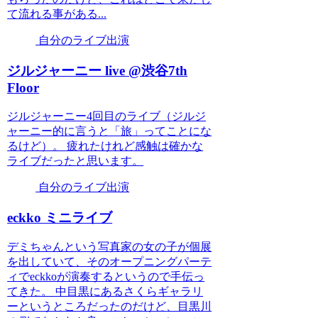
て流れる事がある...
自分のライブ出演
ジルジャーニー live @渋谷7th
Floor
ジルジャーニー4回目のライブ（ジルジ
ャーニー的に言うと「旅」ってことにな
るけど）。 疲れたけれど感触は確かな
ライブだったと思います。
自分のライブ出演
eckko ミニライブ
デミちゃんという写真家の女の子が個展
を出していて、そのオープニングパーテ
ィでeckkoが演奏するというので手伝っ
てきた。 中目黒にあるさくらギャラリ
ーというところだったのだけど、目黒川