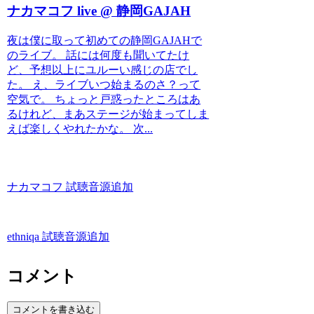
ナカマコフ live @ 静岡GAJAH
夜は僕に取って初めての静岡GAJAHで
のライブ。 話には何度も聞いてたけ
ど、予想以上にユルーい感じの店でし
た。 え、ライブいつ始まるのさ？って
空気で。 ちょっと戸惑ったところはあ
るけれど、まあステージが始まってしま
えば楽しくやれたかな。 次...
ナカマコフ 試聴音源追加
ethniqa 試聴音源追加
コメント
コメントを書き込む