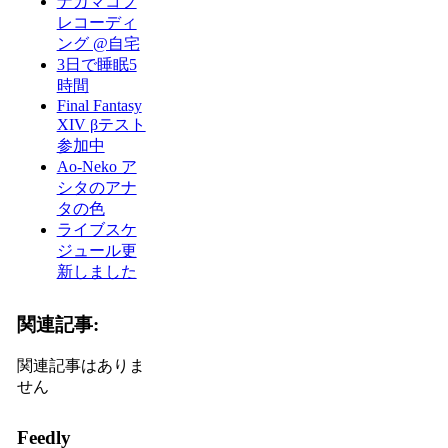
ナカマコフ
レコーディ
ング @自宅
3日で睡眠5
時間
Final Fantasy
XIV βテスト
参加中
Ao-Neko ア
シタのアナ
タの色
ライブスケ
ジュール更
新しました
関連記事:
関連記事はありま
せん
Feedly