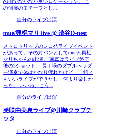
の側でなかなか良いロケーション。 こ
の個展のモチーフとし...
自分のライブ出演
mue/興梠マリ live @ 渋谷O-nest
メトロトリップのレコ発ライブイベント
があって、その対バンとしてmueと興梠
マリちゃんの出演。 写真はライブ終了
後の3ショット。 長丁場のダブルヘッダ
ー演奏で体はかなり疲れたけど、二組と
もいいライブができたし、何より楽しか
った。 いいね、こう...
自分のライブ出演
芙咲由美恵ライブ@川崎クラブチ
ッタ
自分のライブ出演