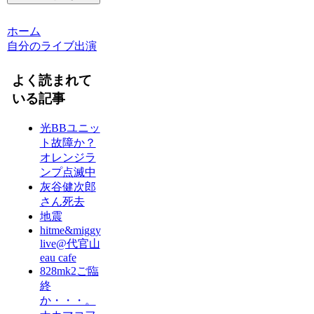
ホーム
自分のライブ出演
よく読まれて
いる記事
光BBユニッ
ト故障か？
オレンジラ
ンプ点滅中
灰谷健次郎
さん死去
地震
hitme&miggy
live@代官山
eau cafe
828mk2ご臨
終
か・・・。