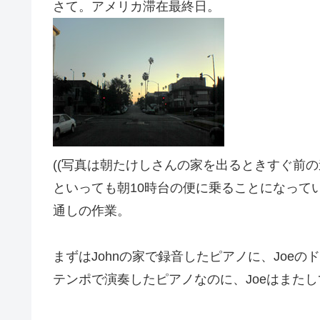
さて。アメリカ滞在最終日。
((写真は朝たけしさんの家を出るときすぐ前の
といっても朝10時台の便に乗ることになってい
通しの作業。
まずはJohnの家で録音したピアノに、Joe
テンポで演奏したピアノなのに、Joeはまた