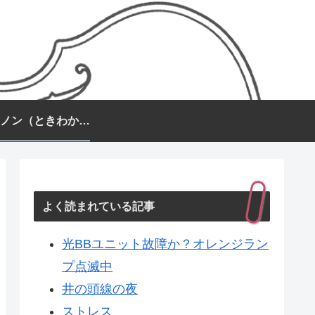
常盤カノン（ときわかのん）
よく読まれている記事
光BBユニット故障か？オレンジラン
プ点滅中
井の頭線の夜
ストレス