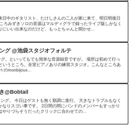
来日中のギタリスト、たけしさんの二人が家に来て、明日明後日
ところみずきソロの音源はマルディグラで録ったライブ版しかなく
にいい出来なのだけど、もっとちゃんと聞かせ...
ーディング @池袋スタジオフォルテ
ディング。といってもでも簡単な音源録音ですが。 場所は初めて行っ
フォルテというところ。全室ピアノありの練習スタジオ。こんなところあ
nbijoux...
Bobtail
ィング。 今日はゲストも無く順調に進行。 大きなトラブルもなく
かなりスゴい事です。 2日間の間にバンドのメンバーもすっかり
やりづらそうだったクリックに合わせての...