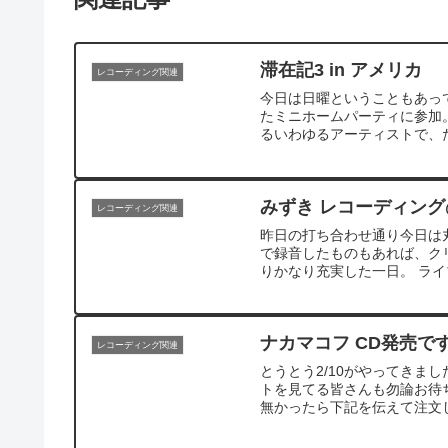
滞在記3 in アメリカ
レコーディング関連
今日は日曜ということもあっ
たミニホームパーティに参加
るいわゆるアーティストで、た
みずき レコーディン
レコーディング関連
昨日の打ち合わせ通り今日は
で録音したものもあれば、ク
りかなり充実した一日。 ライ
ナカマコフ CD発売で
レコーディング関連
とうとう2/10がやってきまし
トを見てる皆さんも勿論お待ち
無かったら下記を伝えて注文して下さい