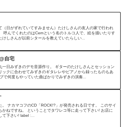
て（日がずれていてすみません）たけしさんの友人の家で行われ
。 呼んでくれたのはCemという名のトルコ人で、絵を描いたりす
けしさんが以前シタールを教えていたらしい...
グ@自宅
丸一日みずきのデモ音源作り。 ギターのたけしさんとセッション
リックに合わせてみずきのギタレレやピアノから録ったものもあ
ブで何度もやっていた曲ばかりでみずきの演奏...
す
た。 ナカマコフのCD「ROCK!?」が発売される日です。 このサイ
かねですね。 ということでタワレコ等に走って下さい! お店に
! label :...