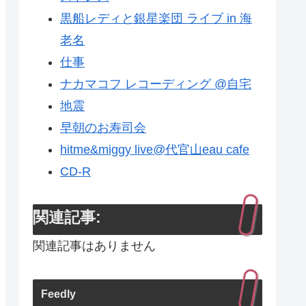
黒船レディと銀星楽団 ライブ in 海
老名
仕事
ナカマコフ レコーディング @自宅
地震
早朝のお寿司会
hitme&miggy live@代官山eau cafe
CD-R
関連記事:
関連記事はありません
Feedly