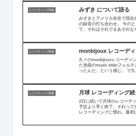
みずき について語る
レコーディング関連
みずきとアメリカ在住で現在
の録音の打ち合わせ。 今の
て、それはそれでまあそれなり
monbijoux レコ
レコーディング関連
久々のmonbijouxレコー
た池袋のmusic stdio
ったんだ、という感じ。 で久々のmo
月球 レコーディング続き@
レコーディング関連
2日に続いて月球のレコーデ
予定より早く終了。それって
レコーディングに慣れ、最初は