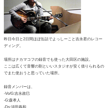
昨日今日と2日間ほぼ缶詰でよっしーこと吉永君のレコー
ディング。
場所はナカマコフの録音でも使った大田区の施設。
ここは広くて音響の割といいスタジオが安く借りられるの
でまた使おうと思っていた場所。
録音メンバーは、
-Vo/G:吉永政巳
-G:森孝人
-Ds:須田義和