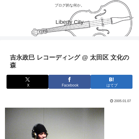
ブログ的な何か。
Liberty City
吉永政巳 レコーディング @ 太田区 文化の
森
X
Facebook
はてブ
2005.01.07