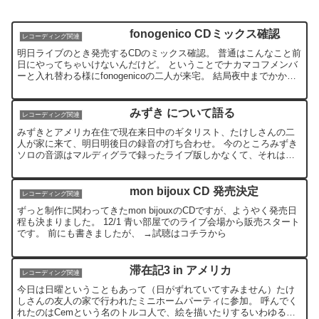
fonogenico CDミックス確認
レコーディング関連
明日ライブのとき発売するCDのミックス確認。 普通はこんなこと前
日にやってちゃいけないんだけど。 ということでナカマコフメンバ
ーと入れ替わる様にfonogenicoの二人が来宅。 結局夜中までかかっ
て修正完了。 まあそれなりに今時な感じのミ...
みずき について語る
レコーディング関連
みずきとアメリカ在住で現在来日中のギタリスト、たけしさんの二
人が家に来て、明日明後日の録音の打ち合わせ。 今のところみずき
ソロの音源はマルディグラで録ったライブ版しかなくて、それはそ
れでまあそれなりにいい出来なのだけど、もっとちゃんと聞かせ...
mon bijoux CD 発売決定
レコーディング関連
ずっと制作に関わってきたmon bijouxのCDですが、ようやく発売日
程も決まりました。 12/1 青い部屋でのライブ会場から販売スタート
です。 前にも書きましたが、 →試聴はコチラから
滞在記3 in アメリカ
レコーディング関連
今日は日曜ということもあって（日がずれていてすみません）たけ
しさんの友人の家で行われたミニホームパーティに参加。 呼んでく
れたのはCemという名のトルコ人で、絵を描いたりするいわゆるア