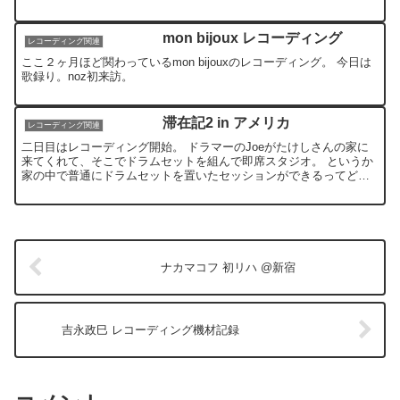
ーティストで、たけしさんが以前シタールを教えていたらしい...
mon bijoux レコーディング
レコーディング関連
ここ２ヶ月ほど関わっているmon bijouxのレコーディング。 今日は
歌録り。noz初来訪。
滞在記2 in アメリカ
レコーディング関連
二日目はレコーディング開始。 ドラマーのJoeがたけしさんの家に
来てくれて、そこでドラムセットを組んで即席スタジオ。 というか
家の中で普通にドラムセットを置いたセッションができるってどう
なのよ。日本にいたら全く想像のつかないシチュエーション...
ナカマコフ 初リハ @新宿
吉永政巳 レコーディング機材記録