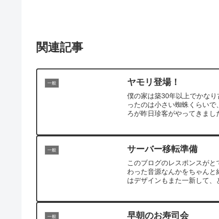
関連記事
ヤモリ登場！
一般
僕の家は築30年以上でかな
ったのは小さい蜘蛛くらいで
ろが昨日珍客がやってきました
サーバー移転準備
一般
このブログのレスポンスがと
わった音源なんかをちゃんと
はデザインもまた一新して、と
早朝のお寿司会
一般