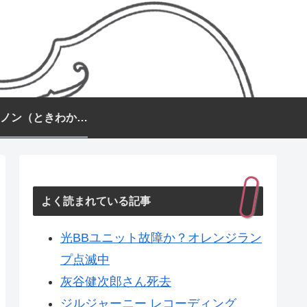
常盤カノン（ときわかのん）
よく読まれている記事
光BBユニット故障か？オレンジラン
プ点滅中
灰谷健次郎さん死去
ジルジャーニー レコーディング