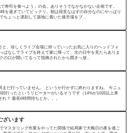
地で寿司を食べよう」の会。ありそうでなかなかない企画です。
6時を過ぎていてビックリ。朝は得意なはずの自分なのにやっぱり
でちょっと遅刻して築地に着いた後市場をブ...
うと、珍しくライブ会場に持っていったお気に入りのヘッドフォ
れっぱなしでライブを終えて家に帰って、次の日中を見たらありま
クの口が開いてるって指摘されたから開きっ放...
局まだ行っていません。 というか行かずに終わりますね。 今ニュ
0回行ったというリピーターがいるそうです（14%が10回以上来
それ？ 最長6時間待ちとか。。。
ございます
リまでマスタリング作業をやってた関係で結局家で大晦日の夜を過ご