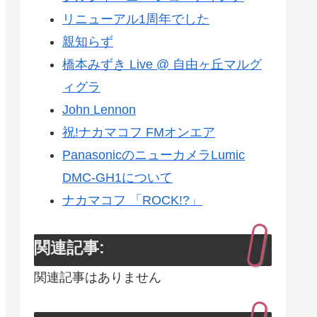
リニューアル1周年でした
親知らず
橋本みずき Live @ 自由ヶ丘マルグ
ィグラ
John Lennon
祝!ナカマコフ FMオンエア
PanasonicのニューカメラLumic
DMC-GH1について
ナカマコフ 「ROCK!?」
関連記事:
関連記事はありません