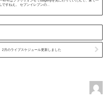
昨年はプラッサオンゼでsaigenjiを見に行っていたんで、家で一
ですねえ。 セブンイレブンの...
2月のライブスケジュール更新しました