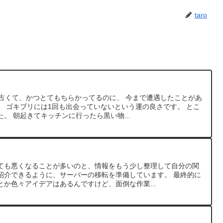
taro
り古くて、かつとてもちらかってるのに、 今まで遭遇したことがあ
、 ゴキブリには1回も出会っていないという運の良さです。 とこ
。 朝起きてキッチンに行ったら黒い物...
ても悪くなることが多いのと、情報をもう少し整理して自分の関
紹介できるように、サーバーの移転を準備しています。 最終的に
か色々アイデアはあるんですけど、面倒な作業...